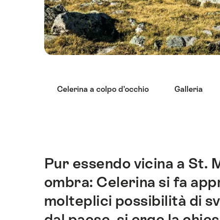
Elenco
Celerina a colpo d’occhio
Galleria
di
link
che
conducono
direttamente
ai
Pur essendo vicina a St. M
Introduzione
punti
ombra: Celerina si fa app
di
ancoraggio
molteplici possibilità di 
di
dal paese, si erge la chies