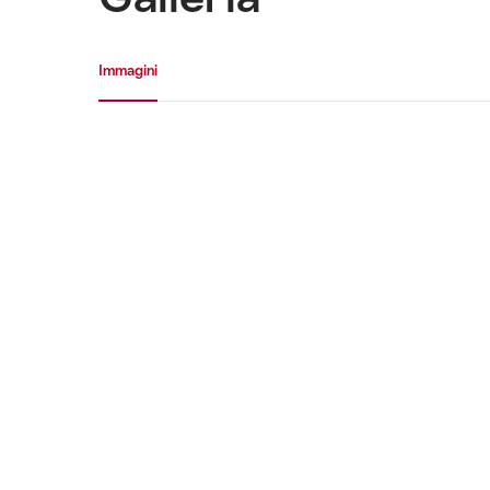
Galleria media
Immagini
Immagini