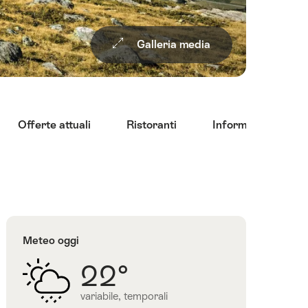
Galleria media
Offerte attuali
Ristoranti
Informazioni per il
Meteo oggi
22°
variabile, temporali