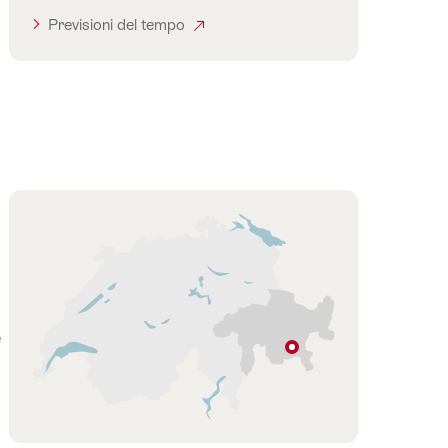
Previsioni del tempo
Cartina
e
Celerina
Grigioni