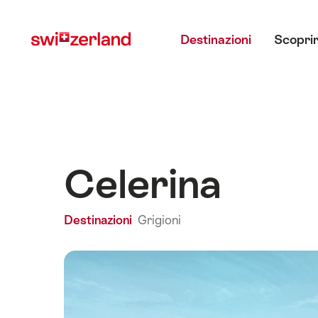
Navigare
Navigazione
Menu principale
su
rapida
Destinazioni
Scoprir
myswitzerland.com
Celerina
Destinazioni
Grigioni