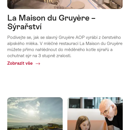
La Maison du Gruyère –
Sýrařství
Podívejte se, jak se slavný Gruyère AOP vyrábí z čerstvého
alpského mléka. V mléčné restauraci La Maison du Gruyère
můžete přímo nahlédnout do měděného kotle sýrařů a
ochutnat sýr na 3 stupně zralosti.
Zobrazit vše
Common.Of
La
Maison
du
Gruyère
–
Sýrařství