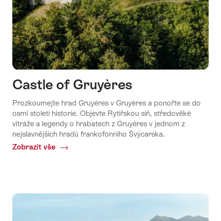
Castle of Gruyères
Prozkoumejte hrad Gruyères v Gruyères a ponořte se do
osmi století historie. Objevte Rytířskou síň, středověké
vitráže a legendy o hrabatech z Gruyères v jednom z
nejslavnějších hradů frankofonního Švýcarska.
Zobrazit vše
Common.Of
Castle
of
Gruyères