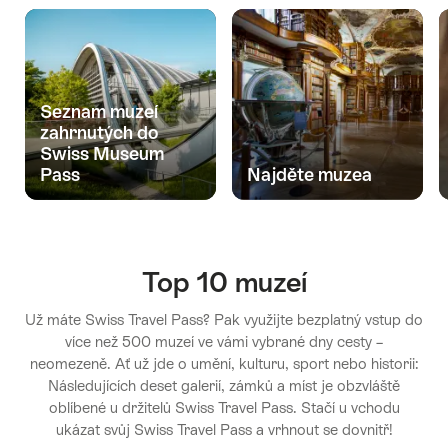
Seznam muzeí
zahrnutých do
Swiss Museum
Pass
Najděte muzea
Top 10 muzeí
Už máte Swiss Travel Pass? Pak využijte bezplatný vstup do
více než 500 muzeí ve vámi vybrané dny cesty –
neomezeně. Ať už jde o umění, kulturu, sport nebo historii:
Následujících deset galerií, zámků a míst je obzvláště
oblíbené u držitelů Swiss Travel Pass. Stačí u vchodu
ukázat svůj Swiss Travel Pass a vrhnout se dovnitř!