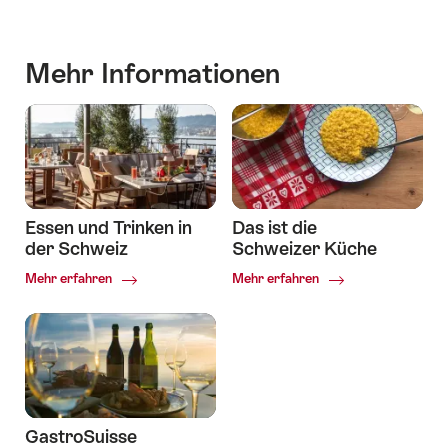
Mehr Informationen
Essen und Trinken in
Das ist die
der Schweiz
Schweizer Küche
Common.Of
Common.Of
Mehr erfahren
Mehr erfahren
Essen
Das
und
ist
Trinken
die
in
Schweizer
der
Küche
Schweiz
GastroSuisse