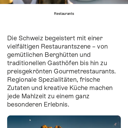
List
Restaurants
von
Links
die
direkt
Die Schweiz begeistert mit einer
Einleitung
zu
vielfältigen Restaurantszene – von
Ankerpunkten
gemütlichen Berghütten und
auf
dieser
traditionellen Gasthöfen bis hin zu
Seite
preisgekrönten Gourmetrestaurants.
führen.
Regionale Spezialitäten, frische
Zutaten und kreative Küche machen
jede Mahlzeit zu einem ganz
besonderen Erlebnis.