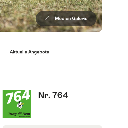
Medien Galerie
Aktuelle Angebote
Fakten
Routennummer
Nr. 764