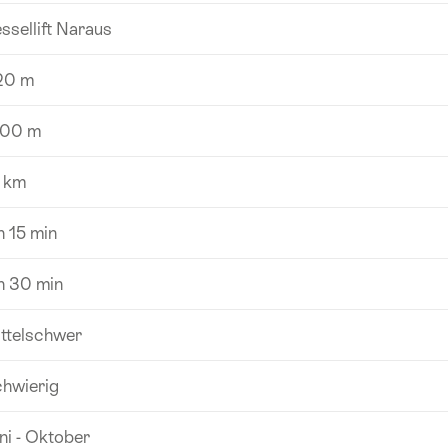
ssellift Naraus
20 m
400 m
 km
h 15 min
h 30 min
ttelschwer
hwierig
ni - Oktober