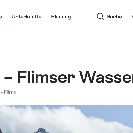
Suche
e
Unterkünfte
Planung
Suche
em – Flimser Wass
- Flims