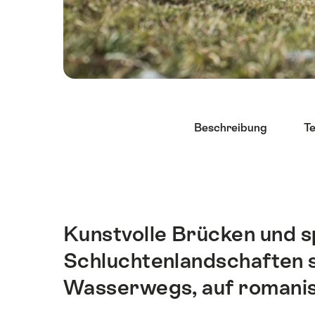
List
Beschreibung
T
von
Links
die
direkt
zu
Ankerpunkten
Kunstvolle Brücken und 
Einleitung
auf
Schluchtenlandschaften s
dieser
Seite
Wasserwegs, auf romanisc
führen.