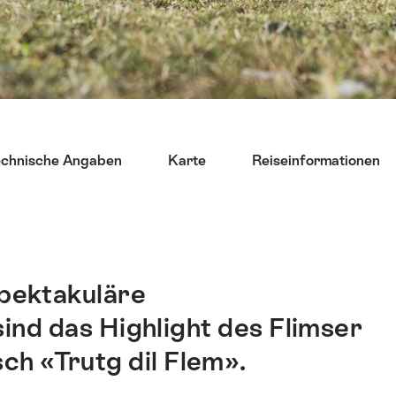
echnische Angaben
Karte
Reiseinformationen
spektakuläre
ind das Highlight des Flimser
h «Trutg dil Flem».