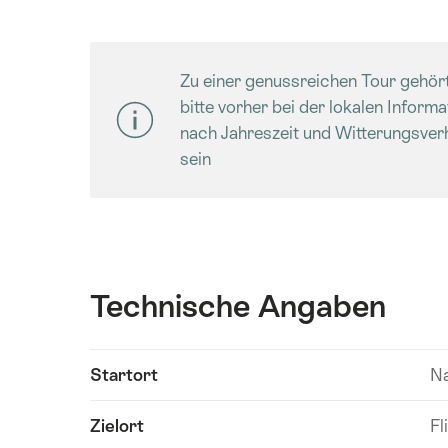
Zu einer genussreichen Tour gehört
bitte vorher bei der lokalen Inform
nach Jahreszeit und Witterungsver
sein
Technische Angaben
Inhalte
Startort
Na
Technische
anzeigen
Angaben
Zielort
Fl