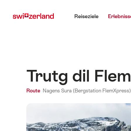
Navigate
Schnellnavigation
Hauptmenü
to
Reiseziele
Erlebniss
myswitzerland.com
Trutg dil Fl
Route
Nagens Sura (Bergstation FlemXpress) 