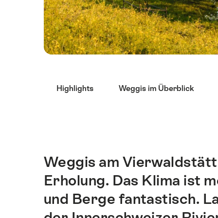
List
Highlights
Weggis im Überblick
von
Links
die
direkt
zu
Ankerpunkten
Weggis am Vierwaldstätt
Einleitung
auf
Erholung. Das Klima ist m
dieser
Seite
und Berge fantastisch. La
führen.
der Innerschweizer Rivie