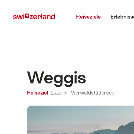
Navigate
Schnellnavigation
Hauptmenü
to
Reiseziele
Erlebniss
myswitzerland.com
Weggis
Reiseziel
Luzern – Vierwaldstättersee