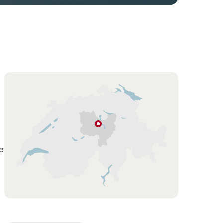
Karte
Weggis
Luzern
e
–
Vierwaldstättersee