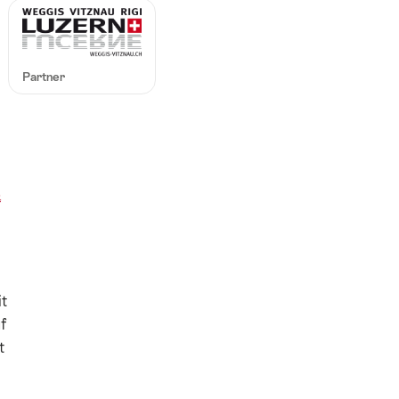
Partner
&
t
f
t