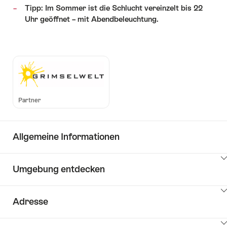
Tipp: Im Sommer ist die Schlucht vereinzelt bis 22
Uhr geöffnet – mit Abendbeleuchtung.
Partner
Allgemeine Informationen
Klicken
Umgebung entdecken
Sie
hier
Klicken
um
Adresse
Sie
Inhalte
hier
Key
anzuzeigen