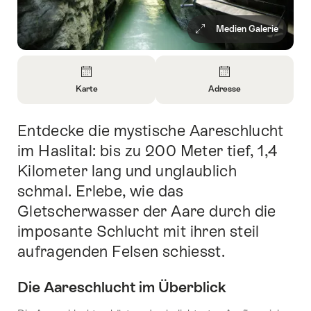
Medien Galerie
Überblick
Karte
Adresse
Informationen
Informationen
zu
zu
Entdecke die mystische Aareschlucht
Einleitung
Karte
Kontakt
öffnen
öffnen
im Haslital: bis zu 200 Meter tief, 1,4
Kilometer lang und unglaublich
schmal. Erlebe, wie das
Gletscherwasser der Aare durch die
imposante Schlucht mit ihren steil
aufragenden Felsen schiesst.
Die Aareschlucht im Überblick