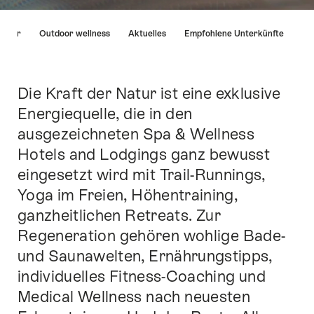
List
örper
Outdoor wellness
Aktuelles
Empfohlene Unterkünfte
von
Links
die
direkt
Die Kraft der Natur ist eine exklusive
Einleitung
zu
Energiequelle, die in den
Ankerpunkten
ausgezeichneten Spa & Wellness
auf
dieser
Hotels and Lodgings ganz bewusst
Seite
eingesetzt wird mit Trail-Runnings,
führen.
Yoga im Freien, Höhentraining,
ganzheitlichen Retreats. Zur
Regeneration gehören wohlige Bade-
und Saunawelten, Ernährungstipps,
individuelles Fitness-Coaching und
Medical Wellness nach neuesten