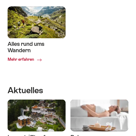
Bike,
Trailrunning
Spa
und
Spass
Alles rund ums
Wandern
Common.Of
Mehr erfahren
Alles
rund
ums
Wandern
Aktuelles