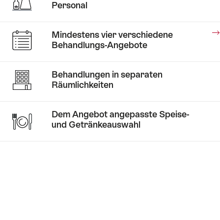
Personal
Hotelgeschichten
Das
Mindestens vier verschiedene
geht
Behandlungs-Angebote
runter
wie
Hotelgeschichten
Behandlungen in separaten
Honig
Medical
Räumlichkeiten
Wellness
Dem Angebot angepasste Speise-
und Getränkeauswahl
Hotelgeschichten