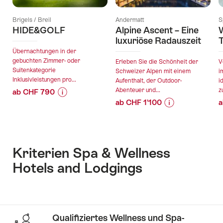
Brigels / Breil
Andermatt
S
HIDE&GOLF
Alpine Ascent – Eine
luxuriöse Radauszeit
Übernachtungen in der
gebuchten Zimmer- oder
Erleben Sie die Schönheit der
V
Suitenkategorie
Schweizer Alpen mit einem
i
Inklusivleistungen pro...
Aufenthalt, der Outdoor-
i
Abenteuer und...
z
ab CHF 790
ab CHF 1’100
a
Preis-
Angebotsdetails
Preis-
Angebotsdetails
Informationen
Informationen
zu
gültig:
zu
Angebot
gültig:
03.08.2026
Angebot
"HIDE&GOLF"
Kriterien Spa & Wellness
03.08.2026
-
"Alpine
Hotels and Lodgings
-
06.11.2026
Ascent
30.11.2026
–
Eine
luxuriöse
Radauszeit"
Qualifiziertes Wellness und Spa-