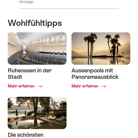
Anzeige
Wohlfühltipps
Ruheoasen in der
Aussenpools mit
Stadt
Panoramaausblick
Common.Of
Common.Of
Mehr erfahren
Mehr erfahren
Ruheoasen
Aussenpools
in
mit
der
Panoramaausblick
Stadt
Die schönsten