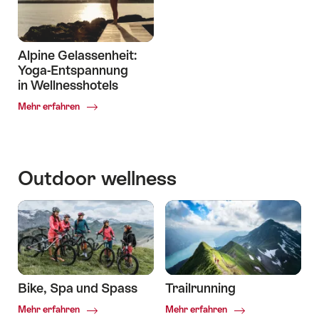
Hotels
Alpine Gelassenheit:
Yoga-Entspannung
in Wellnesshotels
Common.Of
Mehr erfahren
Alpine
Gelassenheit:
Yoga-
Entspannung
Outdoor wellness
in
Wellnesshotels
Bike, Spa und Spass
Trailrunning
Common.Of
Common.Of
Mehr erfahren
Mehr erfahren