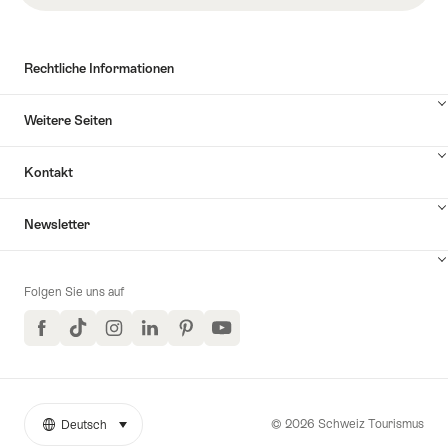
Rechtliche Informationen
Weitere Seiten
Kontakt
Inhalte
Newsletter
Kontakt
anzuzeigen
Folgen Sie uns auf
Facebook
TikTok
Instagram
LinkedIn
Pinterest
YouTube
© 2026 Schweiz Tourismus
Deutsch
auswählen (klicken um anzuzeigen)
Weitere
Sprache