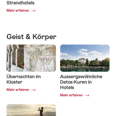
Strandhotels
Common.Of
Mehr erfahren
Die
schönsten
Strandhotels
Geist & Körper
Übernachten im
Aussergewöhnliche
Kloster
Detox-Kuren in
Hotels
Common.Of
Mehr erfahren
Übernachten
Common.Of
Mehr erfahren
im
Aussergewöhnliche
Kloster
Detox-
Kuren
in