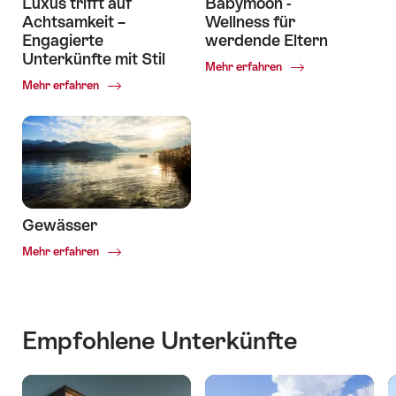
Luxus trifft auf
Babymoon -
Achtsamkeit –
Wellness für
Engagierte
werdende Eltern
Unterkünfte mit Stil
Common.Of
Mehr erfahren
Babymoon
Common.Of
Mehr erfahren
-
Luxus
Wellness
trifft
für
auf
werdende
Achtsamkeit
Eltern
–
Engagierte
Unterkünfte
mit
Gewässer
Stil
Common.Of
Mehr erfahren
Gewässer
Empfohlene Unterkünfte