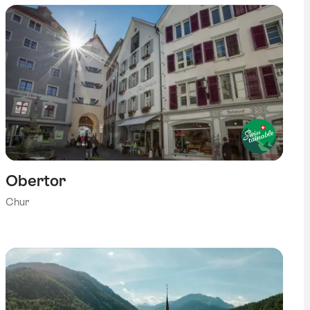
Obertor
Chur