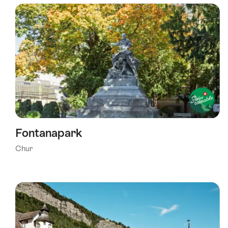
wurde
nach
folgenden
Tags
gefiltert
Fontanapark
Chur