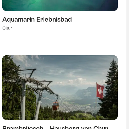
Aquamarin Erlebnisbad
Chur
Brambrüesch – Hausberg von Chur