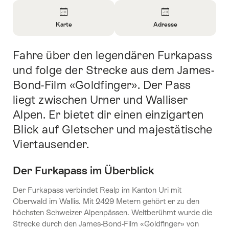
Überblick
Karte
Adresse
Informationen
Informationen
zu
zu
Fahre über den legendären Furkapass
Einleitung
Karte
Kontakt
öffnen
öffnen
und folge der Strecke aus dem James-
Bond-Film «Goldfinger». Der Pass
liegt zwischen Urner und Walliser
Alpen. Er bietet dir einen einzigarten
Blick auf Gletscher und majestätische
Viertausender.
Der Furkapass im Überblick
Der Furkapass verbindet Realp im Kanton Uri mit
Oberwald im Wallis. Mit 2429 Metern gehört er zu den
höchsten Schweizer Alpenpässen. Weltberühmt wurde die
Strecke durch den James-Bond-Film «Goldfinger» von