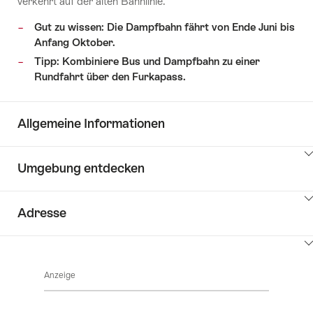
verkehrt auf der alten Bahnlinie.
Gut zu wissen: Die Dampfbahn fährt von Ende Juni bis
Anfang Oktober.
Tipp: Kombiniere Bus und Dampfbahn zu einer
Rundfahrt über den Furkapass.
Allgemeine Informationen
Klicken
Umgebung entdecken
Sie
hier
Klicken
um
Adresse
Sie
Inhalte
hier
Key
anzuzeigen
Klicken
um
Value
Sie
Inhalte
List
Anzeige
hier
Umgebung
anzuzeigen
um
entdecken
Inhalte