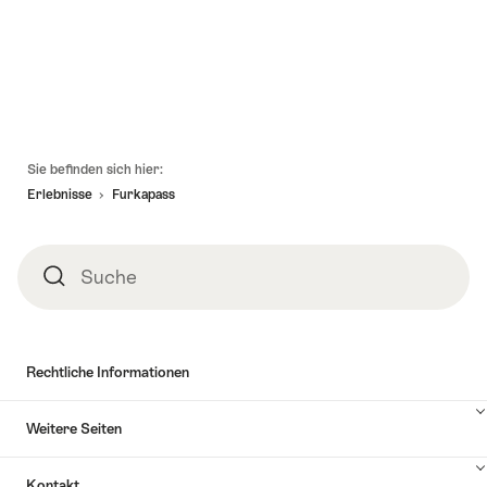
zu
anzuzeigen
Kontakt
Fusszeile
Sie befinden sich hier:
Erlebnisse
Furkapass
Suche
Suche
Rechtliche Informationen
Weitere Seiten
Kontakt