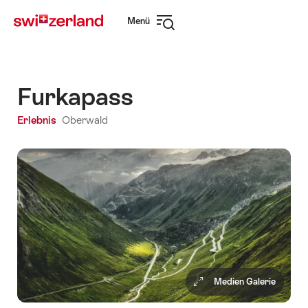
Navigate
Schnellnavigation
Menü
to
Navigation
myswitzerland.com
öffnen
Furkapass
Erlebnis
Oberwald
Medien Galerie