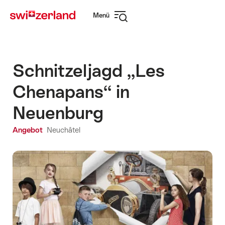
Navigate
Schnellnavigation
Menü
to
Navigation
myswitzerland.com
öffnen
Schnitzeljagd „Les
Chenapans“ in
Neuenburg
Angebot
Neuchâtel