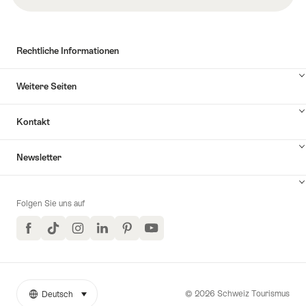
Rechtliche Informationen
Weitere Seiten
Kontakt
Inhalte
Newsletter
Kontakt
anzuzeigen
Folgen Sie uns auf
Facebook
TikTok
Instagram
LinkedIn
Pinterest
YouTube
© 2026 Schweiz Tourismus
Deutsch
auswählen (klicken um anzuzeigen)
Weitere
Sprache