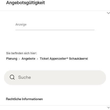
Angebotsgültigkeit
Sie
hier
Klicken
um
Sie
Inhalte
Anzeige
hier
Angebotsdetails
anzuzeigen
um
Inhalte
zu
anzuzeigen
Verfügbarkeit
Fusszeile
Sie befinden sich hier:
Planung
Angebote
Ticket Appenzeller® Schaukäserei
Suche
Suche
Rechtliche Informationen