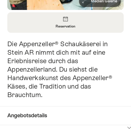
Medien Galerie
Überblick
Reservation
Informationen
zu
Die Appenzeller® Schaukäserei in
Einleitung
Reservation
öffnen
Stein AR nimmt dich mit auf eine
Erlebnisreise durch das
Appenzellerland. Du siehst die
Handwerkskunst des Appenzeller®
Käses, die Tradition und das
Brauchtum.
Angebotsdetails
Klicken