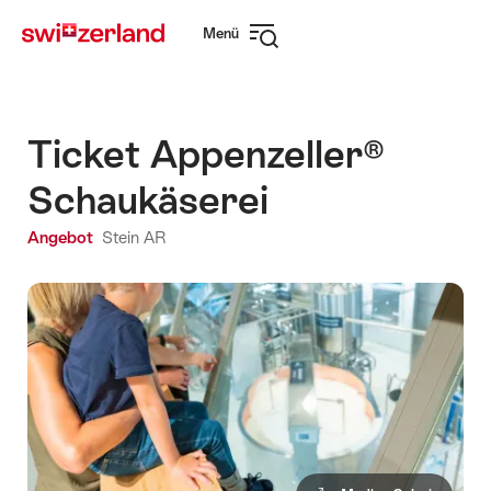
Navigate
Schnellnavigation
Menü
to
Navigation
myswitzerland.com
öffnen
Ticket Appenzeller®
Schaukäserei
Angebot
Stein AR