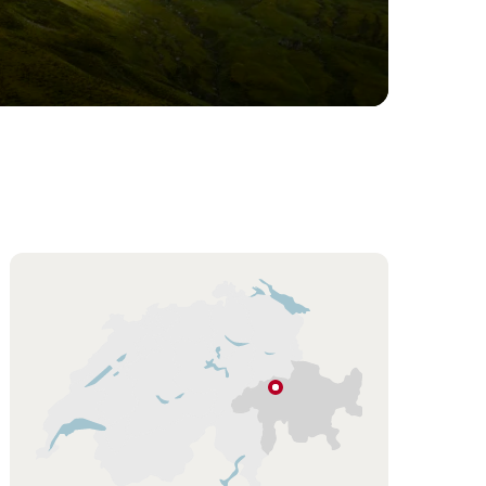
Karte
Flims
Graubünden