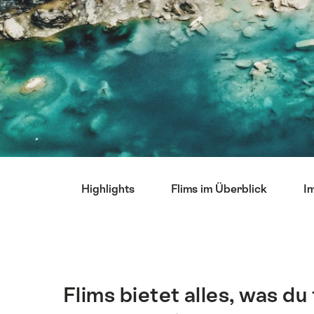
List
Highlights
Flims im Überblick
I
von
Links
die
direkt
zu
Ankerpunkten
Flims bietet alles, was d
Einleitung
auf