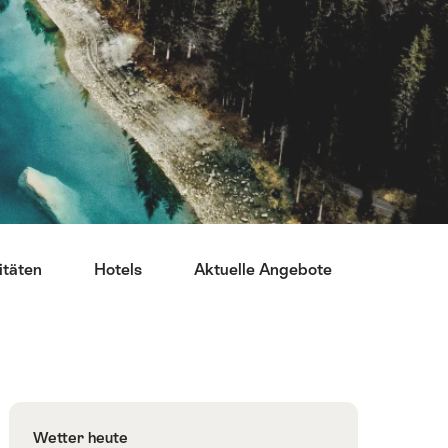
itäten
Hotels
Aktuelle Angebote
Restaur
Wetter heute