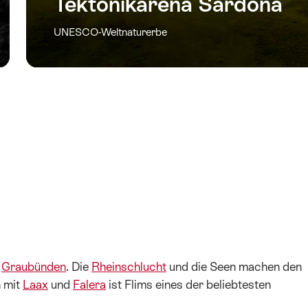
Tektonikarena Sardona
UNESCO-Weltnaturerbe
n
Graubünden
. Die
Rheinschlucht
und die Seen machen den
n mit
Laax
und
Falera
ist Flims eines der beliebtesten