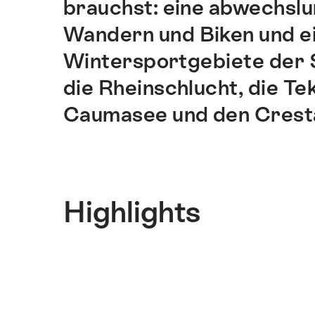
brauchst: eine abwechsl
dieser
Seite
Wandern und Biken und e
führen.
Wintersportgebiete der 
die Rheinschlucht, die T
Caumasee und den Crest
Highlights