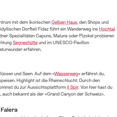
entrum mit dem ikonischen
Gelben Haus
, den Shops und
dyllischen Dorfteil Fidaz führt ein Wanderweg ins
Hochtal
dner Spezialitäten Capuns, Maluns oder Pizokel probieren
ichtung
Segneshütte
und im UNESCO-Pavillon
aturwunder erfahren.
Flüssen und Seen. Auf dem «
Wasserweg
» erfährst du,
peisen. Highlight ist die Rheinschlucht: Durch den
ommst du zur Aussichtsplattform
Il Spir
. Von hier hast du
ht, auch bekannt als der «Grand Canyon der Schweiz».
 Falera