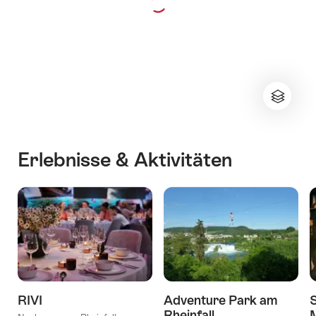
Erlebnisse & Aktivitäten
RIVI
Adventure Park am
S
Rheinfall
M