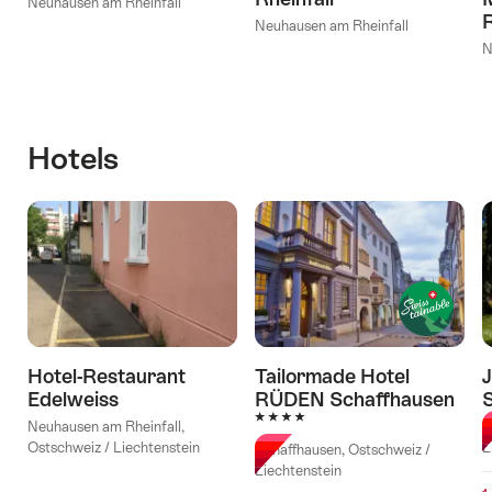
Neuhausen am Rheinfall
R
Neuhausen am Rheinfall
N
Hotels
Hotel-Restaurant
Tailormade Hotel
Edelweiss
RÜDEN Schaffhausen
4 Sterne
Neuhausen am Rheinfall,
S
Ostschweiz / Liechtenstein
L
Schaffhausen, Ostschweiz /
Liechtenstein