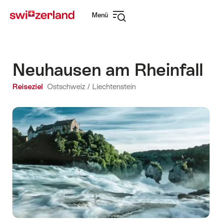
Navigate
Schnellnavigation
Menü
to
Navigation
myswitzerland.com
öffnen
Neuhausen am Rheinfall
Reiseziel
Ostschweiz / Liechtenstein