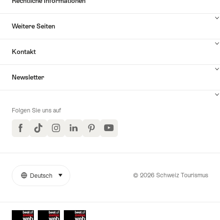
Rechtliche Informationen
Weitere Seiten
Kontakt
Inhalte
Newsletter
Kontakt
anzuzeigen
Folgen Sie uns auf
Facebook
TikTok
Instagram
LinkedIn
Pinterest
YouTube
© 2026 Schweiz Tourismus
Deutsch
auswählen (klicken um anzuzeigen)
Weitere
Sprache
Links
Auszeichnungen