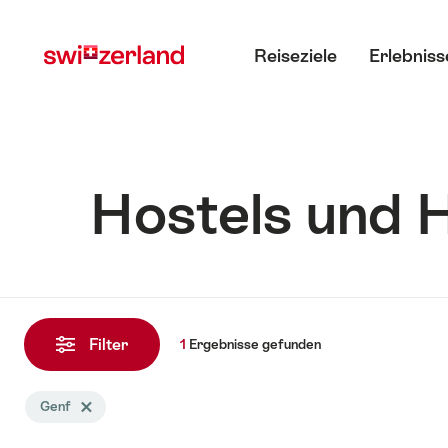
Navigate
Schnellnavigation
Hauptmenü
to
Reiseziele
Erlebniss
myswitzerland.com
Hostels und 
1
Ergebnisse
Filter
1
Ergebnisse
gefunden
gefunden
Die
Genf
Tag Genf löschen
Suche