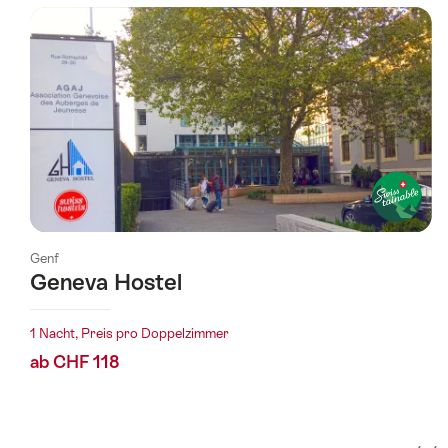
wurde
nach
folgenden
Tags
gefiltert
Genf
Geneva Hostel
1 Nacht, Preis pro Doppelzimmer
ab CHF 118