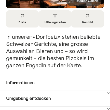
Medien Galerie
Überblick
Karte
Öffnungszeiten
Kontakt
Informationen
Informationen
Informationen
zu
zu
zu
In unserer «Dorfbeiz» stehen beliebte
Einleitung
Karte
Öffnungszeiten
Kontakt
öffnen
öffnen
öffnen
Schweizer Gerichte, eine grosse
Auswahl an Bieren und – so wird
gemunkelt – die besten Pizokels im
ganzen Engadin auf der Karte.
Informationen
Inhalte
Umgebung entdecken
Common.Of
anzeigen
Informationen