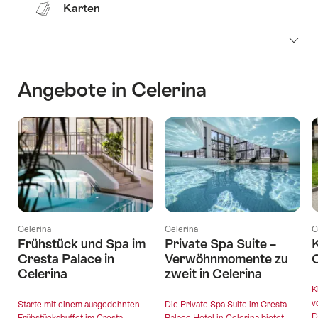
Karten
Angebote in Celerina
Celerina
Celerina
C
Frühstück und Spa im
Private Spa Suite –
Cresta Palace in
Verwöhnmomente zu
C
Celerina
zweit in Celerina
K
v
Starte mit einem ausgedehnten
Die Private Spa Suite im Cresta
D