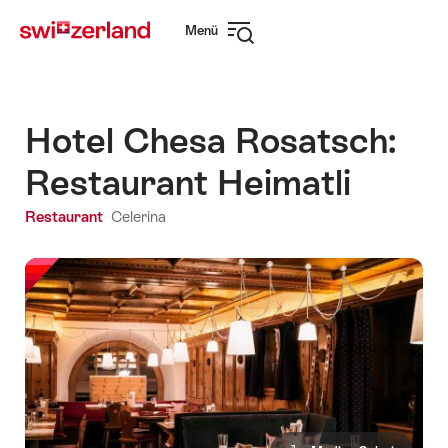
Navigate
Schnellnavigation
Menü
to
Navigation
myswitzerland.com
öffnen
Hotel Chesa Rosatsch:
Restaurant Heimatli
Restaurant
Celerina