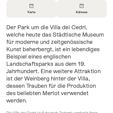
Überblick
Karte
Adresse
Informationen
Informationen
zu
zu
Der Park um die Villa dei Cedri,
Einleitung
Karte
Kontakt
öffnen
öffnen
welche heute das Städtische Museum
für moderne und zeitgenössische
Kunst beherbergt, ist ein lebendiges
Beispiel eines englischen
Landschaftsparks aus dem 19.
Jahrhundert. Eine weitere Attraktion
ist der Weinberg hinter der Villa,
dessen Trauben für die Produktion
des beliebten Merlot verwendet
werden.
Die Villa dei Cedri (auf deutsch Zedern) verdankt ihren