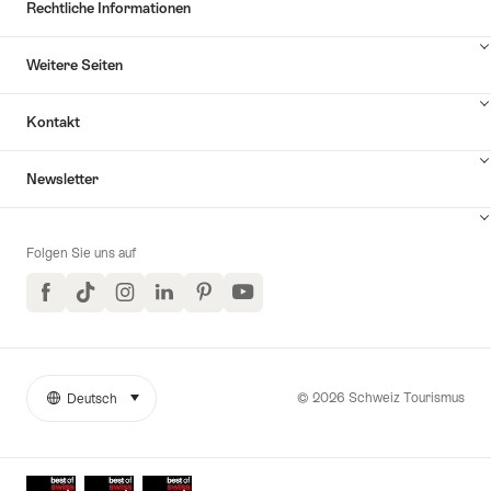
Rechtliche Informationen
Weitere Seiten
Kontakt
Inhalte
Newsletter
Kontakt
anzuzeigen
Folgen Sie uns auf
Facebook
TikTok
Instagram
LinkedIn
Pinterest
YouTube
© 2026 Schweiz Tourismus
Deutsch
auswählen (klicken um anzuzeigen)
Weitere
Sprache
Links
Auszeichnungen