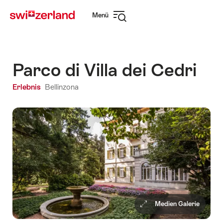
Navigate
Schnellnavigation
Menü
to
Navigation
myswitzerland.com
öffnen
Parco di Villa dei Cedri
Erlebnis
Bellinzona
Medien Galerie