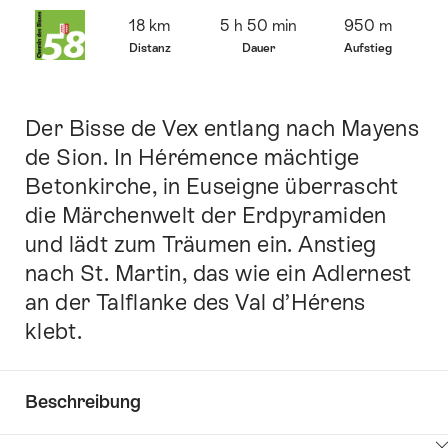
Übersicht
18 km
5 h 50 min
950 m
Distanz
Dauer
Aufstieg
Der Bisse de Vex entlang nach Mayens
Einleitung
de Sion. In Hérémence mächtige
Betonkirche, in Euseigne überrascht
die Märchenwelt der Erdpyramiden
und lädt zum Träumen ein. Anstieg
nach St. Martin, das wie ein Adlernest
an der Talflanke des Val d’Hérens
klebt.
Beschreibung