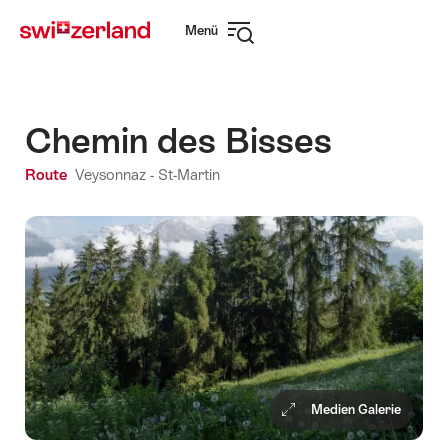
Navigate
Schnellnavigation
Menü
to
Navigation
myswitzerland.com
öffnen
Chemin des Bisses
Route
Veysonnaz - St-Martin
Medien Galerie