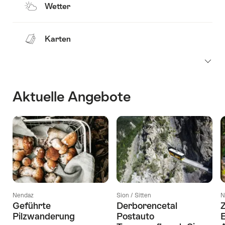
Wetter
Karten
Aktuelle Angebote
Nendaz
Sion / Sitten
N
Geführte
Derborencetal
Pilzwanderung
Postauto
E