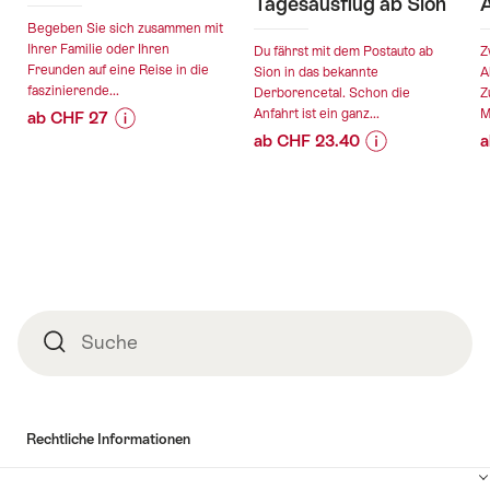
Tagesausflug ab Sion
A
Begeben Sie sich zusammen mit
Ihrer Familie oder Ihren
Du fährst mit dem Postauto ab
Z
Freunden auf eine Reise in die
Sion in das bekannte
A
faszinierende...
Derborencetal. Schon die
Z
Anfahrt ist ein ganz...
M
ab CHF 27
ab CHF 23.40
a
Preis-
Angebotsdetails
Preis-
Angebotsdetail
Informationen
Informationen
zu
gültig:
zu
Angebot
gültig:
28.08.2026
Angebot
"Geführte
09.08.2026
-
"Derborencetal
Pilzwanderung"
-
04.10.2026
Postauto
01.11.2026
Tagesausflug
Fusszeile
ab
Suche
Suche
Sion"
Rechtliche Informationen