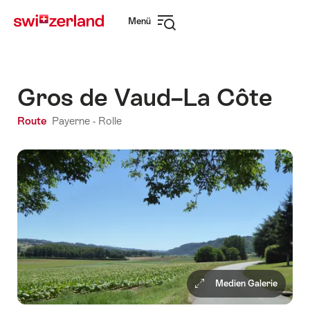
Navigate
Schnellnavigation
Menü
to
Navigation
myswitzerland.com
öffnen
Gros de Vaud–La Côte
Route
Payerne - Rolle
Medien Galerie