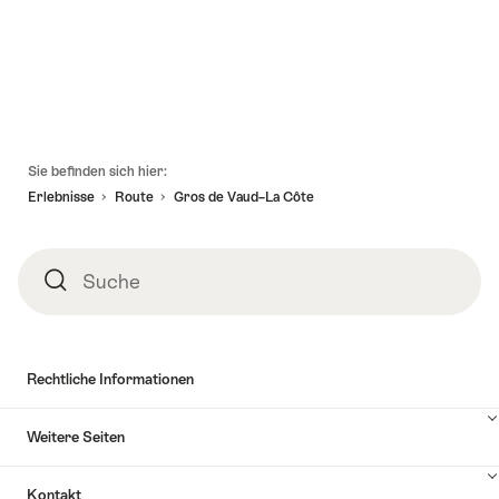
Inhalt
Karte
anzuzeigen
Fusszeile
Sie befinden sich hier:
Erlebnisse
Route
Gros de Vaud–La Côte
Suche
Suche
Rechtliche Informationen
Weitere Seiten
Kontakt