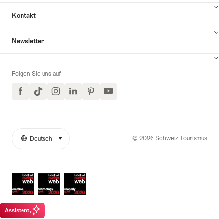
Kontakt
Inhalte
Newsletter
Kontakt
anzuzeigen
Folgen Sie uns auf
Facebook
TikTok
Instagram
LinkedIn
Pinterest
YouTube
© 2026 Schweiz Tourismus
Deutsch
auswählen (klicken um anzuzeigen)
Weitere
Sprache
Links
Auszeichnungen
Assistent