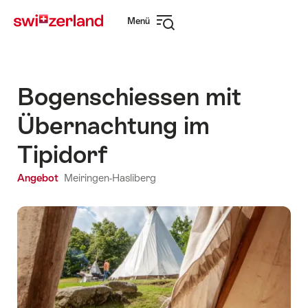
Navigate
Schnellnavigation
Menü
to
Navigation
myswitzerland.com
öffnen
Bogenschiessen mit
Übernachtung im
Tipidorf
Angebot
Meiringen-Hasliberg