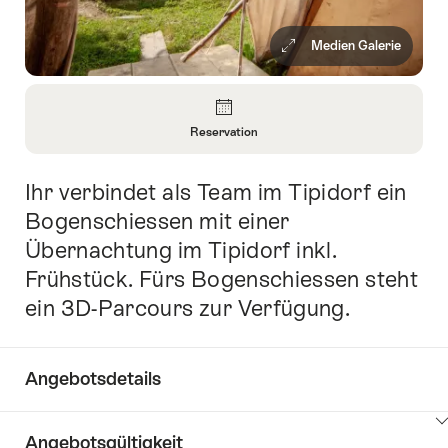
Medien Galerie
Überblick
Reservation
Informationen
zu
Ihr verbindet als Team im Tipidorf ein
Einleitung
Reservation
öffnen
Bogenschiessen mit einer
Übernachtung im Tipidorf inkl.
Frühstück. Fürs Bogenschiessen steht
ein 3D-Parcours zur Verfügung.
Angebotsdetails
Klicken
Angebotsgültigkeit