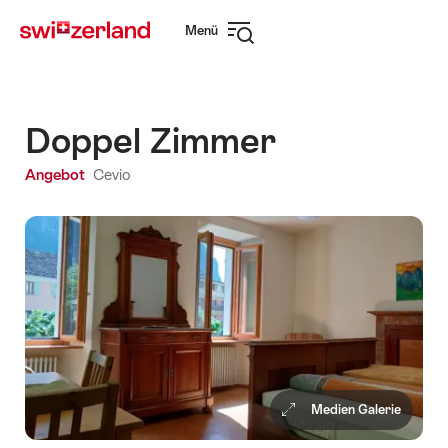
Navigate
Schnellnavigation
Menü
to
Navigation
myswitzerland.com
öffnen
Doppel Zimmer
Angebot
Cevio
Medien Galerie