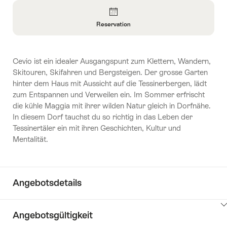
Überblick
Reservation
Informationen
zu
Reservation
Cevio ist ein idealer Ausgangspunt zum Klettern, Wandern,
öffnen
Skitouren, Skifahren und Bergsteigen. Der grosse Garten
hinter dem Haus mit Aussicht auf die Tessinerbergen, lädt
zum Entspannen und Verweilen ein. Im Sommer erfrischt
die kühle Maggia mit ihrer wilden Natur gleich in Dorfnähe.
In diesem Dorf tauchst du so richtig in das Leben der
Tessinertäler ein mit ihren Geschichten, Kultur und
Mentalität.
Angebotsdetails
Klicken
Angebotsgültigkeit
Sie