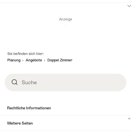
hier
Klicken
um
Sie
Inhalte
Anzeige
hier
Angebotsdetails
anzuzeigen
um
Inhalte
zu
anzuzeigen
Verfügbarkeit
Fusszeile
Sie befinden sich hier:
Planung
Angebote
Doppel Zimmer
Suche
Suche
Rechtliche Informationen
Weitere Seiten