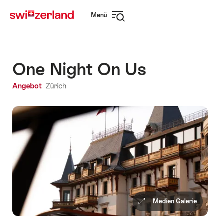
Navigate
Schnellnavigation
Menü
to
Navigation
myswitzerland.com
öffnen
One Night On Us
Angebot
Zürich
Medien Galerie