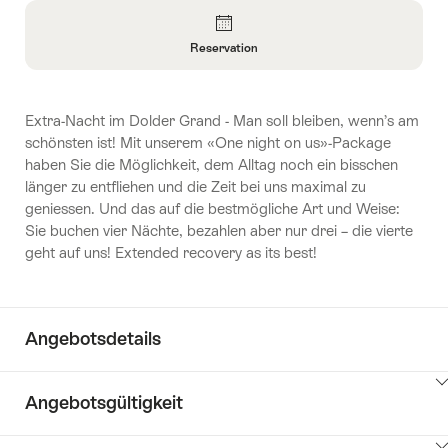
Überblick
Reservation
Informationen
zu
Reservation
Extra-Nacht im Dolder Grand - Man soll bleiben, wenn’s am
öffnen
schönsten ist! Mit unserem «One night on us»-Package
haben Sie die Möglichkeit, dem Alltag noch ein bisschen
länger zu entfliehen und die Zeit bei uns maximal zu
geniessen. Und das auf die bestmögliche Art und Weise:
Sie buchen vier Nächte, bezahlen aber nur drei – die vierte
geht auf uns! Extended recovery as its best!
Angebotsdetails
Klicken
Angebotsgültigkeit
Sie
hier