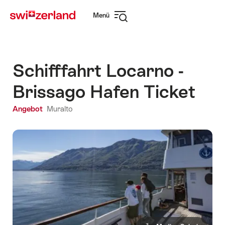
Navigate
Schnellnavigation
Menü
to
Navigation
myswitzerland.com
öffnen
Schifffahrt Locarno -
Brissago Hafen Ticket
Angebot
Muralto