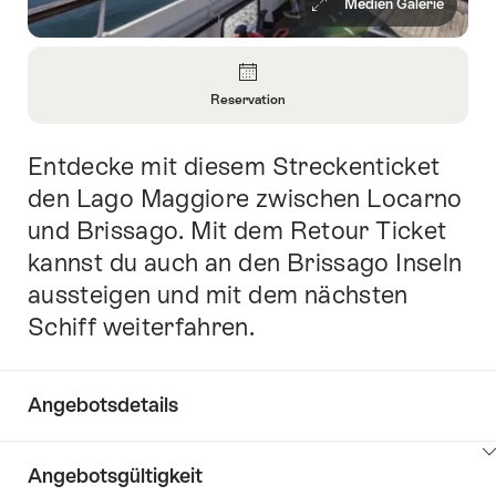
Medien Galerie
Überblick
Reservation
Informationen
zu
Entdecke mit diesem Streckenticket
Einleitung
Reservation
öffnen
den Lago Maggiore zwischen Locarno
und Brissago. Mit dem Retour Ticket
kannst du auch an den Brissago Inseln
aussteigen und mit dem nächsten
Schiff weiterfahren.
Angebotsdetails
Klicken
Angebotsgültigkeit
Sie