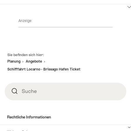
hier
Klicken
um
Sie
Inhalte
Anzeige
hier
Angebotsdetails
anzuzeigen
um
Inhalte
zu
anzuzeigen
Verfügbarkeit
Fusszeile
Sie befinden sich hier:
Planung
Angebote
Schifffahrt Locarno - Brissago Hafen Ticket
Suche
Suche
Rechtliche Informationen