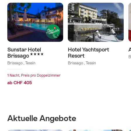
Sunstar Hotel
Hotel Yachtsport
4 Sterne
Brissago
Resort
B
Brissago , Tessin
Brissago , Tessin
1 Nacht, Preis pro Doppelzimmer
ab CHF 405
Aktuelle Angebote