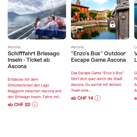
Ascona
Ascona
L
Schifffahrt Brissago
"Enzo's Box" Outdoor
V
Inseln - Ticket ab
Escape Game Ascona
Ascona
Das Escape Game “Enzo's Box”
G
führt dich quer durch die Stadt
R
Entdecke mit dem
Ascona. Du suchst mit deinem
A
Streckenticket den Lago
Team eine...
A
Maggiore zwischen Ascona und
den Brissago Inseln. Fahre mit...
ab CHF 14
a
ab CHF 22
Preis-
Angebotsdetails
Preis-
Angebotsdetails
Informationen
Informationen
zu
gültig:
zu
Angebot
gültig:
08.08.2026
Angebot
""Enzo's
08.08.2026
-