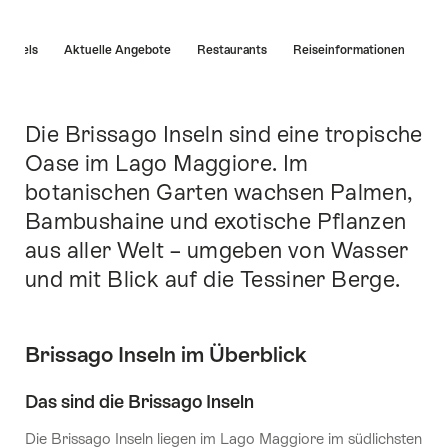
List
Hotels
Aktuelle Angebote
Restaurants
Reiseinformationen
von
Links
die
direkt
Die Brissago Inseln sind eine tropische
Einleitung
zu
Oase im Lago Maggiore. Im
Ankerpunkten
botanischen Garten wachsen Palmen,
auf
dieser
Bambushaine und exotische Pflanzen
Seite
aus aller Welt – umgeben von Wasser
führen.
und mit Blick auf die Tessiner Berge.
Brissago Inseln im Überblick
Das sind die Brissago Inseln
Die Brissago Inseln liegen im Lago Maggiore im südlichsten