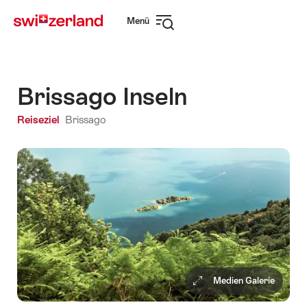
Navigate
Schnellnavigation
Menü
to
Navigation
myswitzerland.com
öffnen
Brissago Inseln
Reiseziel
Brissago
Medien Galerie