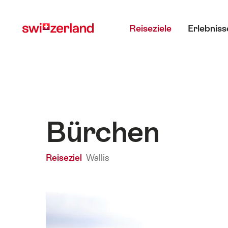
Navigate
Schnellnavigation
Hauptmenü
to
Reiseziele
Erlebniss
myswitzerland.com
Bürchen
Reiseziel
Wallis