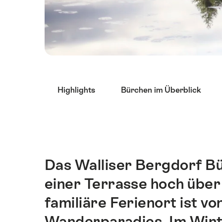
List
Highlights
Bürchen im Überblick
von
Links
die
direkt
zu
Ankerpunkten
Das Walliser Bergdorf Bü
Einleitung
auf
einer Terrasse hoch über
dieser
Seite
familiäre Ferienort ist vo
führen.
Wanderparadies. Im Winte