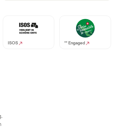
ISOS
** Engaged
g.
n