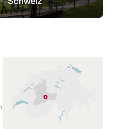
Schweiz
Karte
Unterseen
m
Bern
Region