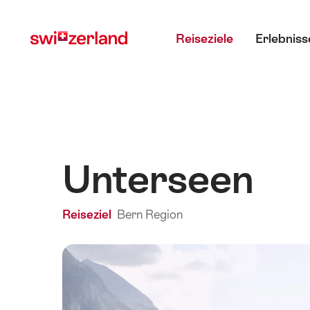
Navigate
Schnellnavigation
Hauptmenü
to
Reiseziele
Erlebniss
myswitzerland.com
Unterseen
Reiseziel
Bern Region