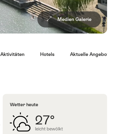
Medien Galerie
 Aktivitäten
Hotels
Aktuelle Angebote
Re
Wetter heute
27°
,
leicht bewölkt