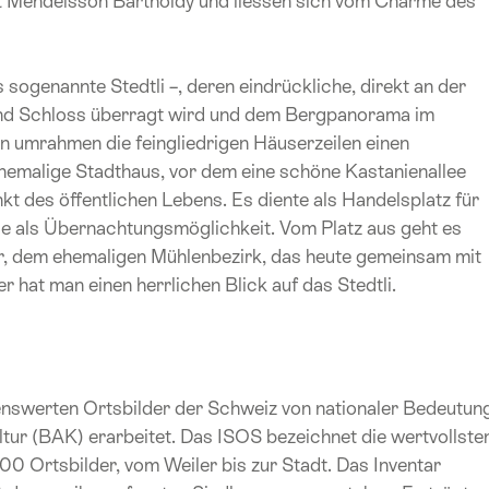
 Mendelsson Bartholdy und liessen sich vom Charme des
s sogenannte Stedtli –, deren eindrückliche, direkt an der
und Schloss überragt wird und dem Bergpanorama im
rn umrahmen die feingliedrigen Häuserzeilen einen
ehemalige Stadthaus, vor dem eine schöne Kastanienallee
kt des öffentlichen Lebens. Es diente als Handelsplatz für
ie als Übernachtungsmöglichkeit. Vom Platz aus geht es
r, dem ehemaligen Mühlenbezirk, das heute gemeinsam mit
er hat man einen herrlichen Blick auf das Stedtli.
enswerten Ortsbilder der Schweiz von nationaler Bedeutun
tur (BAK) erarbeitet. Das ISOS bezeichnet die wertvollste
00 Ortsbilder, vom Weiler bis zur Stadt. Das Inventar