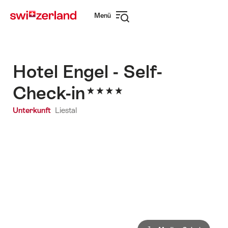
Navigate
Schnellnavigation
Menü
to
Navigation
myswitzerland.com
öffnen
Hotel Engel - Self-
Check-in
Unterkunft
Liestal