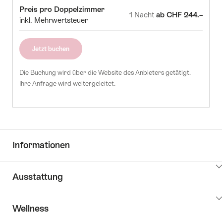
um
Zimmer
Preis
Preis pro Doppelzimmer
Anzahl
8
19
20
21
22
23
1 Nacht
ab CHF 244.–
inkl. Mehrwertsteuer
Gäste
5
26
27
28
29
30
auszuwählen
Jetzt buchen
Die Buchung wird über die Website des Anbieters getätigt.
Ihre Anfrage wird weitergeleitet.
Informationen
Klicken
Ausstattung
Sie
hier
Klicken
um
Wellness
Sie
Inhalte