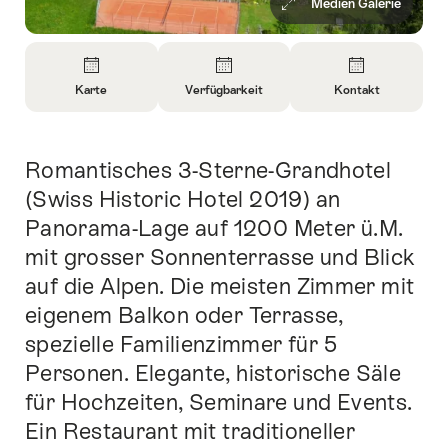
Medien Galerie
Überblick
Karte
Verfügbarkeit
Kontakt
Informationen
Informationen
Informationen
zu
zu
zu
Karte
Informationen
Kontakt
Romantisches 3-Sterne-Grandhotel
Einleitung
öffnen
zu
öffnen
Verfügbarkeit
(Swiss Historic Hotel 2019) an
öffnen
Panorama-Lage auf 1200 Meter ü.M.
öffnen
mit grosser Sonnenterrasse und Blick
auf die Alpen. Die meisten Zimmer mit
eigenem Balkon oder Terrasse,
spezielle Familienzimmer für 5
Personen. Elegante, historische Säle
für Hochzeiten, Seminare und Events.
Ein Restaurant mit traditioneller