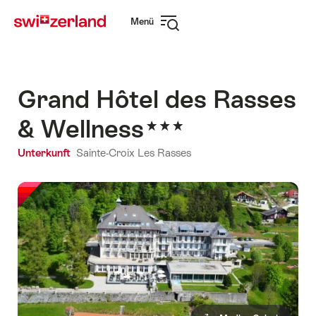
Navigate
Schnellnavigation
Menü
to
Navigation
myswitzerland.com
öffnen
Grand Hôtel des Rasses
& Wellness
Unterkunft
Sainte-Croix Les Rasses