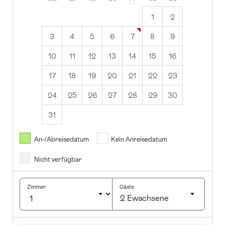
1
2
3
4
5
6
7
8
9
10
11
12
13
14
15
16
17
18
19
20
21
22
23
24
25
26
27
28
29
30
31
August
2026
An-/Abreisedatum
Kein Anreisedatum
Nicht verfügbar
Di
Mi
Do
Fr
Sa
So
1
2
Zimmer
Gäste
2 Ewachsene
4
5
6
7
8
9
Klicken
1
12
13
14
15
16