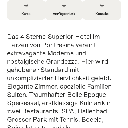
Überblick
Karte
Verfügbarkeit
Kontakt
Informationen
Informationen
Informationen
zu
zu
zu
Karte
Informationen
Kontakt
Das 4-Sterne-Superior Hotel im
Einleitung
öffnen
zu
öffnen
Verfügbarkeit
Herzen von Pontresina vereint
öffnen
extravagante Moderne und
öffnen
nostalgische Grandezza. Hier wird
gehobener Standard mit
unkomplizierter Herzlichkeit gelebt.
Elegante Zimmer, spezielle Familien-
Suiten. Traumhafter Belle Epoque-
Speisesaal, erstklassige Kulinarik in
zwei Restaurants. SPA, Hallenbad.
Grosser Park mit Tennis, Boccia,
Spielplatz etc. und dem