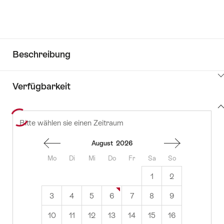
Beschreibung
Klicken
Verfügbarkeit
Sie
hier
Zeige
um
Bitte wählen sie einen Zeitraum
zu
Inhalt
Inhalte
Verfügbarkeit
zu
anzuzeigen
August
2026
Informationen
Mo
Di
Mi
Do
Fr
Sa
So
1
2
3
4
5
6
7
8
9
10
11
12
13
14
15
16