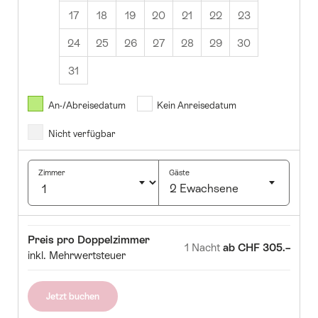
17
18
19
20
21
22
23
24
25
26
27
28
29
30
31
August
2026
An-/Abreisedatum
Kein Anreisedatum
Nicht verfügbar
Di
Mi
Do
Fr
Sa
So
1
2
Zimmer
Gäste
2 Ewachsene
4
5
6
7
8
9
Klicken
1
12
13
14
15
16
um
Zimmer
Preis
Preis pro Doppelzimmer
Anzahl
8
19
20
21
22
23
1 Nacht
ab CHF 305.–
inkl. Mehrwertsteuer
Gäste
5
26
27
28
29
30
auszuwählen
Jetzt buchen