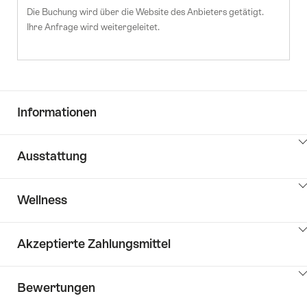
Die Buchung wird über die Website des Anbieters getätigt.
Ihre Anfrage wird weitergeleitet.
Informationen
Klicken
Ausstattung
Sie
hier
Klicken
um
Wellness
Sie
Inhalte
hier
Key
anzuzeigen
Klicken
um
Value
Akzeptierte Zahlungsmittel
Sie
Inhalte
List
hier
zu
anzuzeigen
Klicken
um
Hotelausstattung
Bewertungen
Sie
Inhalte