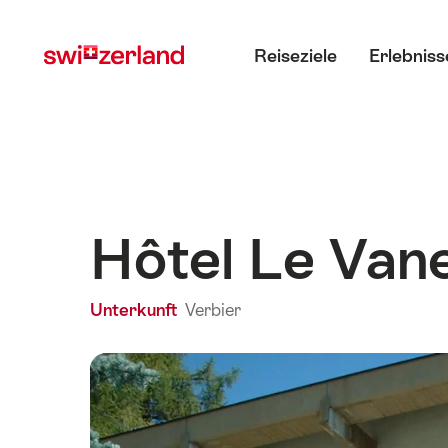
Navigate
Schnellnavigation
Hauptmenü
to
Reiseziele
Erlebniss
myswitzerland.com
Hôtel Le Van
Unterkunft
Verbier