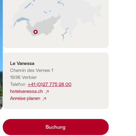
Verbier
Wallis
Kontakt
Le Vanessa
Chemin des Vernes 1
1936 Verbier
Telefon
+41 (0)27 775 28 00
hotelvanessa.ch
Anreise planen
Buchung