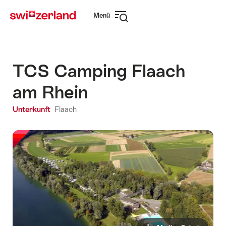
Navigate
Schnellnavigation
Menü
to
Navigation
myswitzerland.com
öffnen
TCS Camping Flaach
am Rhein
Unterkunft
Flaach