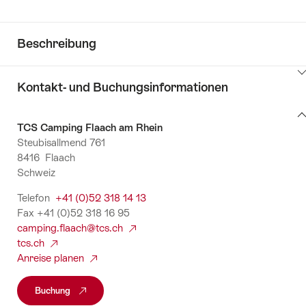
Beschreibung
Klicken
Kontakt- und Buchungsinformationen
Sie
hier
Kontakt-
um
TCS Camping Flaach am Rhein
und
Inhalte
Steubisallmend 761
Buchungsinformationen
zu
anzuzeigen
8416 Flaach
Informationen
Schweiz
Telefon
+41 (0)52 318 14 13
Fax +41 (0)52 318 16 95
camping.flaach@tcs.ch
tcs.ch
Anreise planen
Buchung