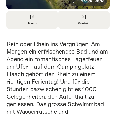
Medien Galerie
Überblick
Karte
Kontakt
Informationen
Informationen
zu
zu
Karte
Kontakt
Rein oder Rhein ins Vergnügen! Am
Einleitung
öffnen
öffnen
Morgen ein erfrischendes Bad und am
Abend ein romantisches Lagerfeuer
am Ufer – auf dem Campingplatz
Flaach gehört der Rhein zu einem
richtigen Ferientag! Und für die
Stunden dazwischen gibt es 1000
Gelegenheiten, den Aufenthalt zu
geniessen. Das grosse Schwimmbad
mit Wasserrutsche und