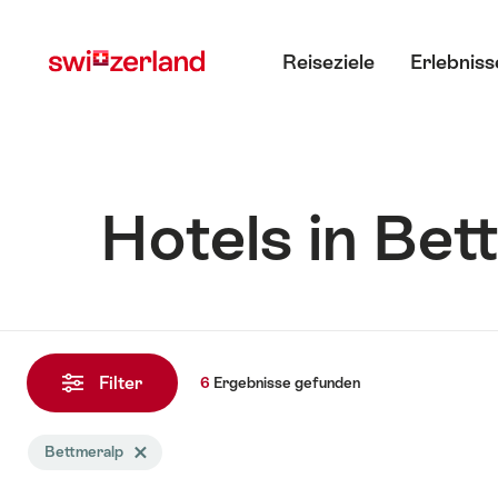
Navigate
Schnellnavigation
Hauptmenü
to
Reiseziele
Erlebniss
myswitzerland.com
Hotels in Bet
6
Ergebnisse
Filter
6
Ergebnisse
gefunden
gefunden
Die
Bettmeralp
Tag Bettmeralp löschen
Suche