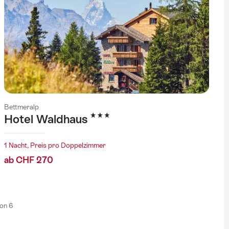
Bettmeralp
3 Sterne
Hotel Waldhaus
1 Nacht, Preis pro Doppelzimmer
ab CHF 270
von 6