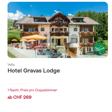
wurde
nach
folgenden
Tags
gefiltert
Vella
Hotel Gravas Lodge
l Sterne
1 Nacht, Preis pro Doppelzimmer
ab CHF 269