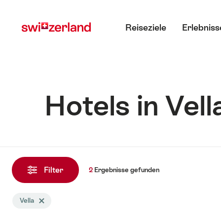
Navigate
Schnellnavigation
Hauptmenü
to
Reiseziele
Erlebniss
myswitzerland.com
Hotels in Vell
2
Ergebnisse
Filter
2
Ergebnisse
gefunden
gefunden
Die
Vella
Tag Vella löschen
Suche