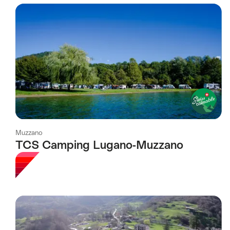
wurde
nach
folgenden
Tags
gefiltert
Muzzano
TCS Camping Lugano-Muzzano