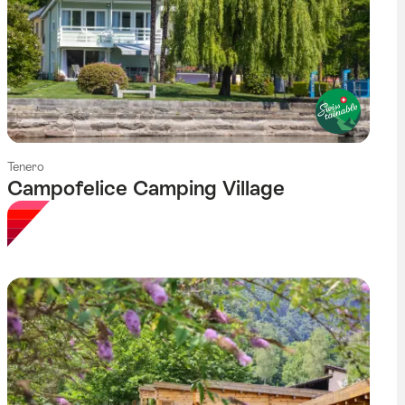
Tenero
Campofelice Camping Village