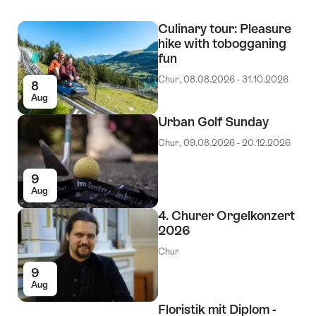
Culinary tour: Pleasure
hike with tobogganing
fun
Chur, 08.08.2026 - 31.10.2026
8
Aug
Urban Golf Sunday
Chur, 09.08.2026 - 20.12.2026
9
Aug
4. Churer Orgelkonzert
2026
Chur
9
Aug
Floristik mit Diplom -