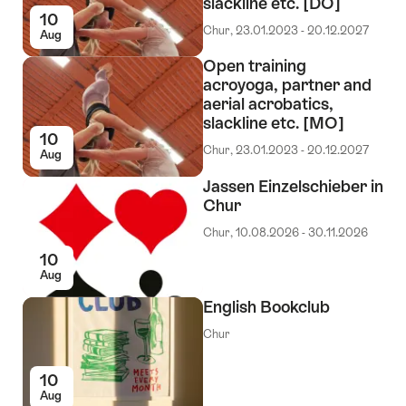
slackline etc. [DO]
10
Chur, 23.01.2023 - 20.12.2027
Aug
Open training
acroyoga, partner and
aerial acrobatics,
slackline etc. [MO]
10
Chur, 23.01.2023 - 20.12.2027
Aug
Jassen Einzelschieber in
Chur
Chur, 10.08.2026 - 30.11.2026
10
Aug
English Bookclub
Chur
10
Aug