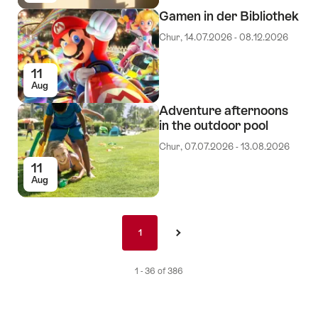
Gamen in der Bibliothek
Chur, 14.07.2026 - 08.12.2026
11
Aug
Adventure afternoons
in the outdoor pool
Chur, 07.07.2026 - 13.08.2026
11
Aug
Pagination
1
1
›
nav
de
1 - 36 of 386