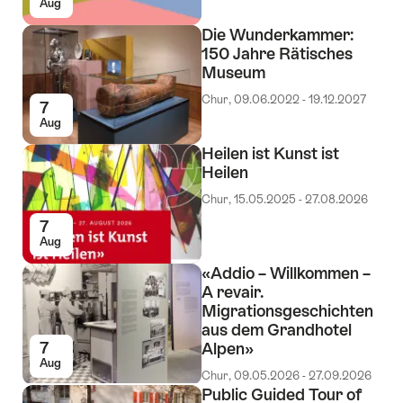
Aug
Die Wunderkammer:
150 Jahre Rätisches
Museum
Chur, 09.06.2022 - 19.12.2027
7
Aug
Heilen ist Kunst ist
Heilen
Chur, 15.05.2025 - 27.08.2026
7
Aug
«Addio – Willkommen –
A revair.
Migrationsgeschichten
aus dem Grandhotel
7
Alpen»
Aug
Chur, 09.05.2026 - 27.09.2026
Public Guided Tour of