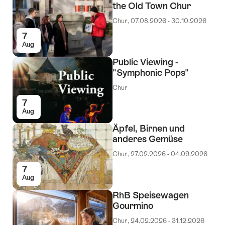
the Old Town Chur
Chur, 07.08.2026 - 30.10.2026
7
Aug
Public Viewing -
"Symphonic Pops"
Chur
7
Aug
Äpfel, Birnen und
anderes Gemüse
Chur, 27.02.2026 - 04.09.2026
7
Aug
RhB Speisewagen
Gourmino
Chur, 24.02.2026 - 31.12.2026