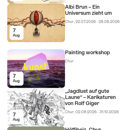
Albi Brun – Ein
Universum zieht um
Chur, 22.07.2026 - 28.08.2026
7
Aug
Painting workshop
Chur
7
Aug
„Jagdlust auf gute
Laune“ – Karikaturen
von Rolf Giger
Chur, 02.08.2026 - 31.10.2026
7
Aug
Höflibeiz, Chur