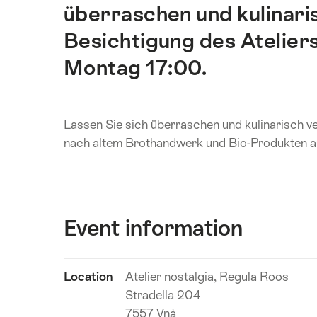
überraschen und kulinari
Besichtigung des Ateliers
Montag 17:00.
Lassen Sie sich überraschen und kulinarisch
nach altem Brothandwerk und Bio-Produkten a
Event information
Show
Location
Atelier nostalgia, Regula Roos
Event
content
Stradella 204
information
7557 Vnà