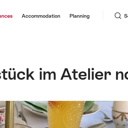
Search
ences
Accommodation
Planning
S
ück im Atelier n