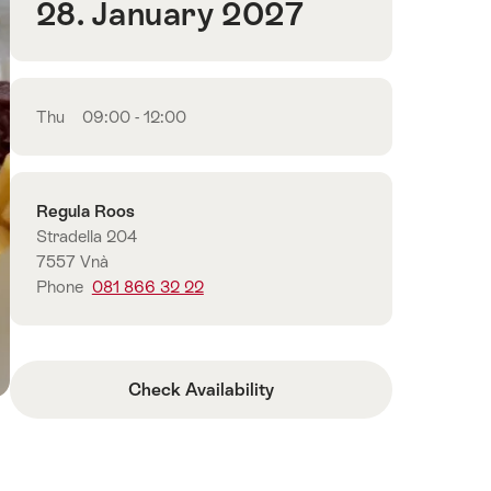
28. January 2027
Thu
09:00 - 12:00
Contact
Regula Roos
Stradella 204
7557 Vnà
Phone
081 866 32 22
Check Availability