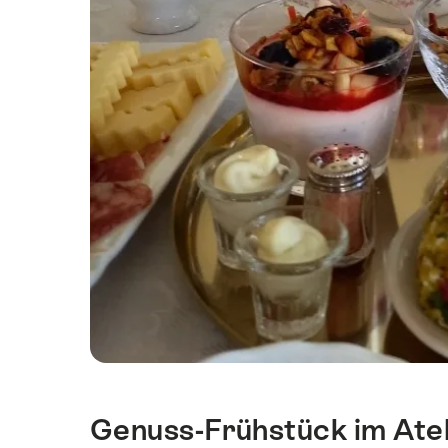
Genuss-Frühstück im Ateli
Intro