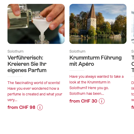
Solothurn
Solothurn
S
Verführerisch:
Krummturm Führung
T
Kreieren Sie Ihr
mit Apéro
O
eigenes Parfum
T
Have you always wanted to take a
look at the Krummturm in
The fascinating world of scents!
D
Solothurn? Here you go.
Have you ever wondered how a
l
Solothurn has been...
perfume is created and what your
t
very...
w
from CHF 30
from CHF 98
f
Price
Offer
Price
Offer
Information
details
Information
details
for
for
"Krummturm
valid:
"Verführerisch:
Führung