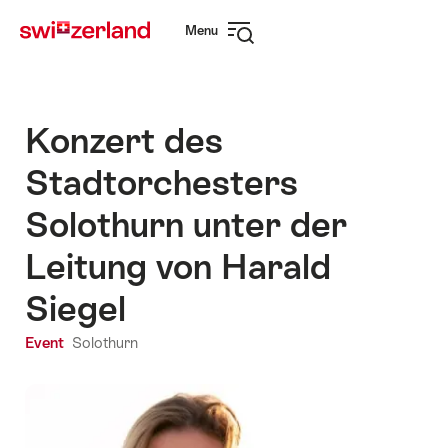
Navigate
Quick
Menu
to
navigation
Open
myswitzerland.com
navigation
Konzert des
Stadtorchesters
Solothurn unter der
Leitung von Harald
Siegel
Event
Solothurn