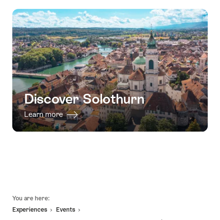
valid:
22.10.2026
Kreieren
mit
23.09.2026
Sie
Apéro"
-
Ihr
15.10.2026
eigenes
Parfum"
Discover Solothurn
Learn more
Footer
You are here:
Experiences
Events