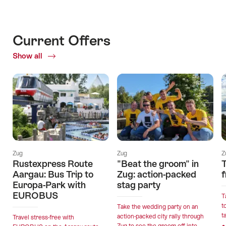
Current Offers
Show all
Current
Offers
Zug
Zug
Z
Rustexpress Route
"Beat the groom" in
Aargau: Bus Trip to
Zug: action-packed
Europa-Park with
stag party
EUROBUS
T
t
Take the wedding party on an
t
action-packed city rally through
Travel stress-free with
Zug to see the groom off into...