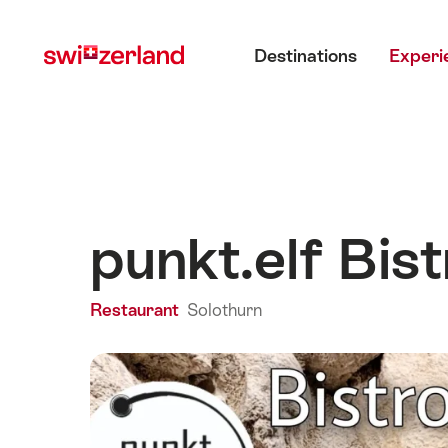
Navigate
Quick
Main menu
to
navigation
Destinations
Experi
myswitzerland.com
punkt.elf Bis
Restaurant
Solothurn