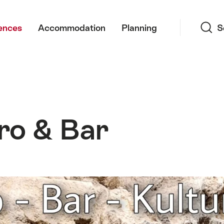
Search
ences
Accommodation
Planning
S
tro & Bar