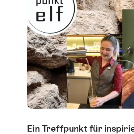
Ein Treffpunkt für inspi
Intro