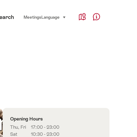
Service Navigation
earch
Language, region and important links
Meetings
Language
select (click to display)
Map
Help & Contact
Overview
Opening Hours
Thu, Fri
17:00 - 23:00
Sat
10:30 - 23:00