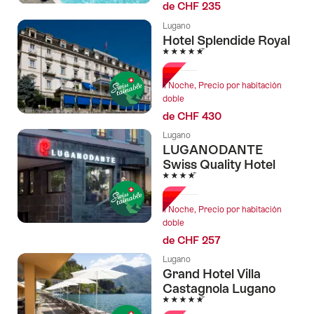
de CHF 235
Lugano
Hotel Splendide Royal
5 Estrellas
1 Noche, Precio por habitación
doble
de CHF 430
Lugano
LUGANODANTE
Swiss Quality Hotel
4 Estrellas
1 Noche, Precio por habitación
doble
de CHF 257
Lugano
Grand Hotel Villa
Castagnola Lugano
5 Estrellas