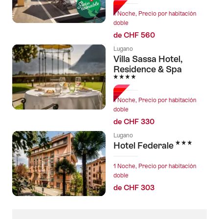
1 Noche, Precio por habitación
doble
de CHF 560
Lugano
Villa Sassa Hotel,
Residence & Spa
4 Estrellas
1 Noche, Precio por habitación
doble
de CHF 330
Lugano
3 Estrellas
Hotel Federale
1 Noche, Precio por habitación
doble
de CHF 303