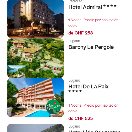
Paradiso
4 Estrellas
Hotel Admiral
1 Noche, Precio por habitación
doble
de CHF 253
Lugano
Barony Le Pergole
Lugano
Hotel De La Paix
4 Estrellas
1 Noche, Precio por habitación
doble
de CHF 225
Lugano