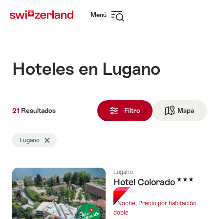
Navegar
Navegación
Menú
por
rápida
Abrir
myswitzerland.com
navegación
Hoteles en Lugano
21
21
Resultados
Resultados
Filtro
Mapa
Ir a la v
encontrado
La
Lugano
Eliminar etiqueta Lugano
búsqueda
se
filtró
Lugano
por
3 Estrellas
Hotel Colorado
las
siguientes
1 Noche, Precio por habitación
etiquetas
doble