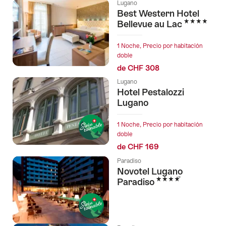
Lugano
Best Western Hotel
4 Estrellas
Bellevue au Lac
1 Noche, Precio por habitación
doble
de CHF 308
Lugano
Hotel Pestalozzi
Lugano
1 Noche, Precio por habitación
doble
de CHF 169
Paradiso
Novotel Lugano
4 Estrellas
Paradiso