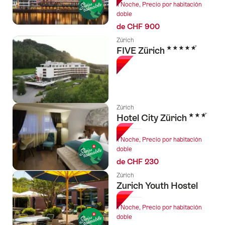
1 Noche, Precio por habitación
doble
de CHF 900
Zúrich
5 Estrellas
FIVE Zürich
Zúrich
3 Estrellas
Hotel City Zürich
1 Noche, Precio por habitación
doble
de CHF 230
Zúrich
Zurich Youth Hostel
1 Noche, Precio por habitación
doble