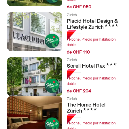
de CHF 950
Zúrich
Placid Hotel Design &
4 Estrellas
Lifestyle Zurich
1 Noche, Precio por habitación
doble
de CHF 110
Zúrich
3 Estrellas
Sorell Hotel Rex
1 Noche, Precio por habitación
doble
de CHF 204
Zúrich
The Home Hotel
4 Estrellas
Zürich
1 Noche, Precio por habitación
doble