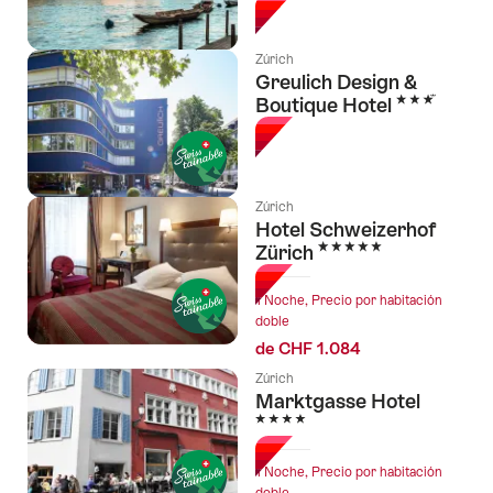
Zúrich
Greulich Design &
3 Estrellas
Boutique Hotel
Zúrich
Hotel Schweizerhof
5 Estrellas
Zürich
1 Noche, Precio por habitación
doble
de CHF 1.084
Zúrich
Marktgasse Hotel
4 Estrellas
1 Noche, Precio por habitación
doble