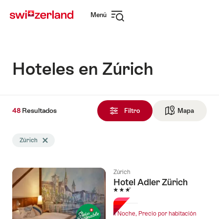
Navegar
Navegación
Menú
por
rápida
Abrir
myswitzerland.com
navegación
Hoteles en Zúrich
48
48
Resultados
Resultados
Filtro
Mapa
Ir a la v
encontrado
La
Zúrich
Eliminar etiqueta Zúrich
búsqueda
se
filtró
Zúrich
por
Hotel Adler Zürich
las
3 Estrellas
siguientes
etiquetas
1 Noche, Precio por habitación