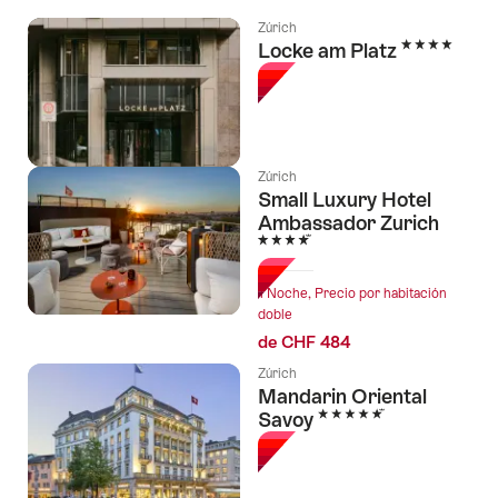
Zúrich
4 Estrellas
Locke am Platz
Zúrich
Small Luxury Hotel
Ambassador Zurich
4 Estrellas
1 Noche, Precio por habitación
doble
de CHF 484
Zúrich
Mandarin Oriental
5 Estrellas
Savoy