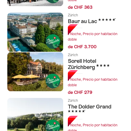
de CHF 363
Zúrich
5 Estrellas
Baur au Lac
1 Noche, Precio por habitación
doble
de CHF 3.700
Zúrich
Sorell Hotel
4 Estrellas
Zürichberg
1 Noche, Precio por habitación
doble
de CHF 279
Zúrich
The Dolder Grand
5 Estrellas
1 Noche, Precio por habitación
doble