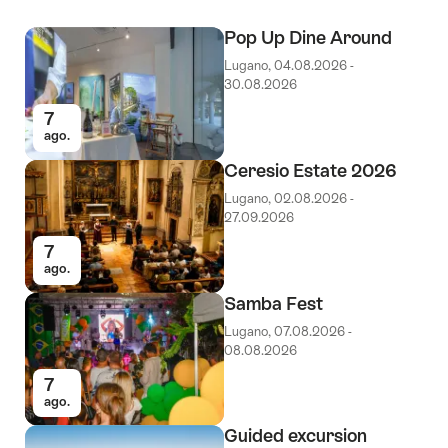
Pop Up Dine Around
Lugano, 04.08.2026 -
30.08.2026
7
ago.
Ceresio Estate 2026
Lugano, 02.08.2026 -
27.09.2026
7
ago.
Samba Fest
Lugano, 07.08.2026 -
08.08.2026
7
ago.
Guided excursion