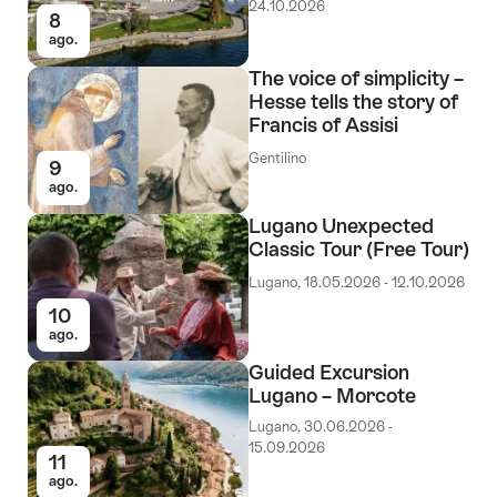
24.10.2026
8
ago.
The voice of simplicity –
Hesse tells the story of
Francis of Assisi
Gentilino
9
ago.
Lugano Unexpected
Classic Tour (Free Tour)
Lugano, 18.05.2026 - 12.10.2026
10
ago.
Guided Excursion
Lugano – Morcote
Lugano, 30.06.2026 -
15.09.2026
11
ago.