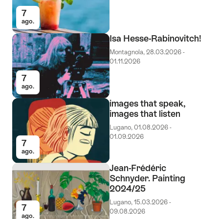
7
ago.
Isa Hesse-Rabinovitch!
Montagnola, 28.03.2026 -
01.11.2026
7
ago.
images that speak,
images that listen
Lugano, 01.08.2026 -
01.09.2026
7
ago.
Jean-Frédéric
Schnyder. Painting
2024/25
Lugano, 15.03.2026 -
7
09.08.2026
ago.