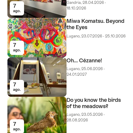
Gandria, 28.04.2026 -
7
18.10.2026
ago.
Miwa Komatsu. Beyond
the Eyes
Lugano, 23.07.2026 - 25.10.2026
7
ago.
Oh… Cézanne!
Lugano, 25.06.2026 -
24.01.2027
7
ago.
Do you know the birds
of the meadows?
Lugano, 23.05.2026 -
28.08.2026
7
ago.