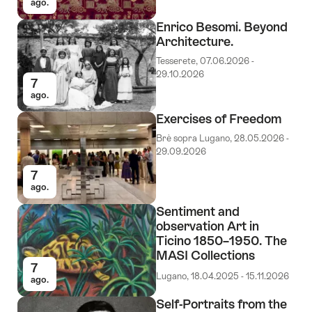
ago.
Enrico Besomi. Beyond
Architecture.
Tesserete, 07.06.2026 -
29.10.2026
7
ago.
Exercises of Freedom
Brè sopra Lugano, 28.05.2026 -
29.09.2026
7
ago.
Sentiment and
observation Art in
Ticino 1850–1950. The
MASI Collections
7
Lugano, 18.04.2025 - 15.11.2026
ago.
Self-Portraits from the