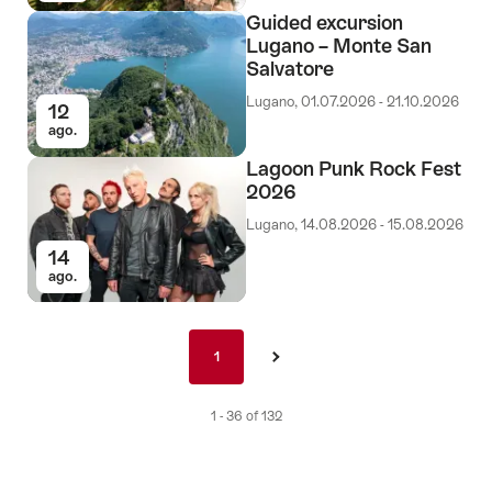
Guided excursion
Lugano – Monte San
Salvatore
Lugano, 01.07.2026 - 21.10.2026
12
ago.
Lagoon Punk Rock Fest
2026
Lugano, 14.08.2026 - 15.08.2026
14
ago.
Pagination
1
1
›
nav
es
1 - 36 of 132