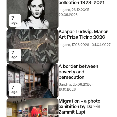
collection 1928–2021
Lugano, 26.12.2025 -
20.09.2026
7
ago.
Kaspar Ludwig. Manor
Art Prize Ticino 2026
Lugano, 17.06.2026 - 04.04.2027
7
ago.
A border between
poverty and
persecution
Gandria, 25.06.2026 -
7
18.10.2026
ago.
Migration – a photo
exhibition by Darrin
Zammit Lupi