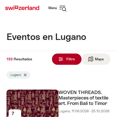
Navegar
Navegación
Menú
por
rápida
Abrir
myswitzerland.com
navegación
Eventos en Lugano
132
132
Resultados
Resultados
Filtro
Mapa
Ir a la v
encontrado
La
Lugano
Eliminar etiqueta Lugano
búsqueda
se
filtró
WOVEN THREADS.
por
Masterpieces of textile
las
art. From Bali to Timor
siguientes
etiquetas
Lugano, 11.06.2026 - 25.10.2026
7