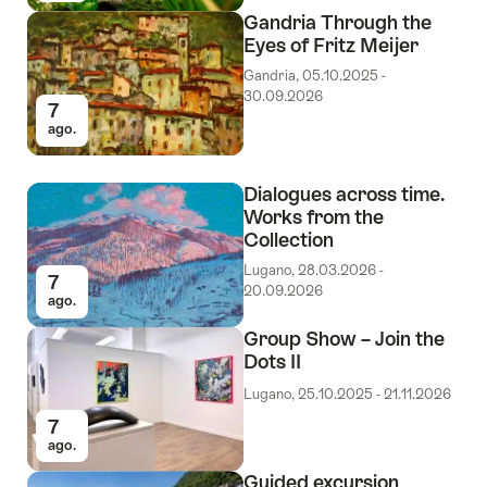
Gandria Through the
Eyes of Fritz Meijer
Gandria, 05.10.2025 -
30.09.2026
7
ago.
Dialogues across time.
Works from the
Collection
Lugano, 28.03.2026 -
7
20.09.2026
ago.
Group Show – Join the
Dots II
Lugano, 25.10.2025 - 21.11.2026
7
ago.
Guided excursion