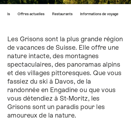
Liste
Hôtels
Offres actuelles
Restaurants
Informations de voyage
des
liens
menant
directement
Les Grisons sont la plus grande région
Introduction
aux
de vacances de Suisse. Elle offre une
points
nature intacte, des montagnes
forts
sur
spectaculaires, des panoramas alpins
cette
et des villages pittoresques. Que vous
page.
fassiez du ski à Davos, de la
randonnée en Engadine ou que vous
vous détendiez à St-Moritz, les
Grisons sont un paradis pour les
amoureux de la nature.