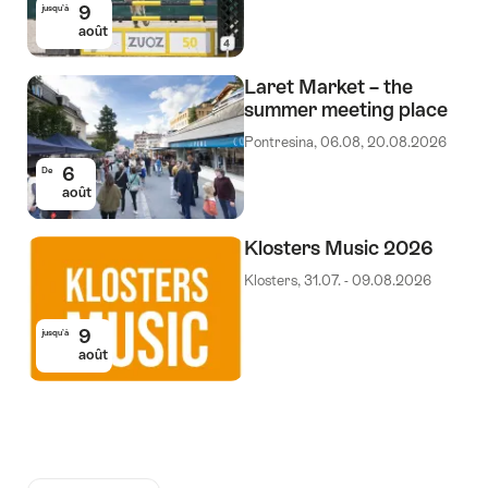
9
jusqu’à
août
Laret Market – the
summer meeting place
Pontresina, 06.08, 20.08.2026
6
De
août
Klosters Music 2026
Klosters, 31.07. - 09.08.2026
9
jusqu’à
août