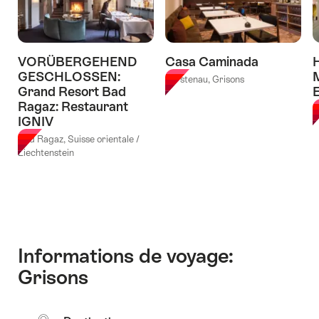
Joseph's
Tower
House
à
Davos"
Laax"
VORÜBERGEHEND
Casa Caminada
H
GESCHLOSSEN:
M
Fürstenau, Grisons
Grand Resort Bad
E
Ragaz: Restaurant
C
IGNIV
Bad Ragaz, Suisse orientale /
Liechtenstein
Informations de voyage:
Grisons