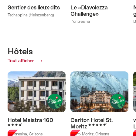
Sentier des lieux-dits
Le «Diavolezza
N
Challenge»
Tschappina (Heinzenberg)
Pontresina
B
Hôtels
Tout afficher
of
Hôtels
Hotel Maistra 160
Carlton Hotel St.
4 étoiles
5 étoiles
Moritz
Pontresina, Grisons
Saint- Moritz, Grisons
L