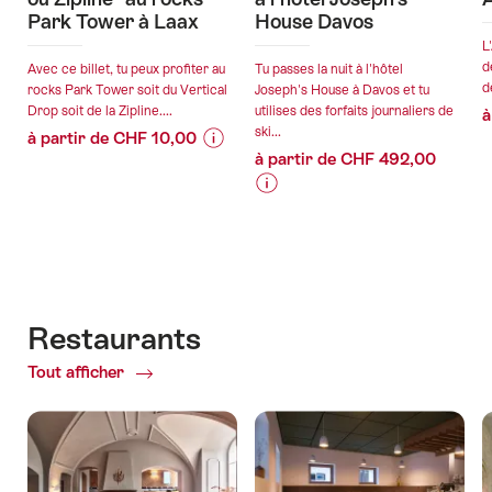
Park Tower à Laax
House Davos
L
d
Avec ce billet, tu peux profiter au
Tu passes la nuit à l'hôtel
d
rocks Park Tower soit du Vertical
Joseph's House à Davos et tu
Drop soit de la Zipline....
utilises des forfaits journaliers de
à
ski...
à partir de CHF 10,00
à partir de CHF 492,00
Informations
Détails
sur
de
Informations
Détails
les
l’offre
sur
de
prix
les
l’offre
de
valable:
prix
l’offre
06.08.2026
de
"Billet
valable:
-
l’offre
Restaurants
"Vertical
06.08.2026
25.10.2026
"Forfait
Drop
-
Tout afficher
of
ski
ou
25.12.2026
Restaurants
avec
Zipline"
nuitée
au
à
rocks
l'hôtel
Park