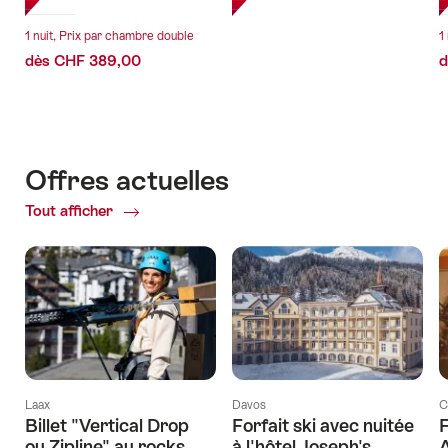
1 nuit, Prix par chambre double
1
dès CHF 389,00
d
Offres actuelles
Tout afficher
Offres
actuelles
Laax
Davos
C
Billet "Vertical Drop
Forfait ski avec nuitée
ou Zipline" au rocks
à l'hôtel Joseph's
A