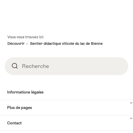
Accéder
au
contact
Pied
Vous vous trouvez ici:
de
Découvrir
Sentier didactique viticole du lac de Bienne
page
Recherche
Recherche
Informations légales
Plus de pages
Contact