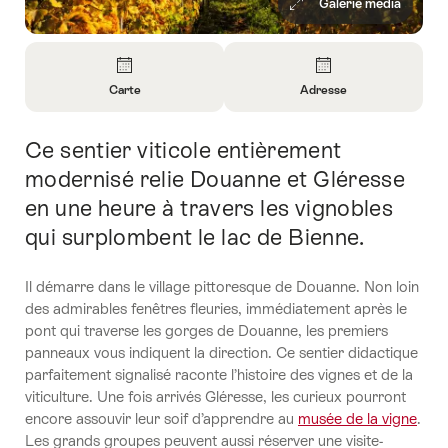
Galerie média
Aperçu
Carte
Adresse
Ouvrir
Ouvrir
les
les
Ce sentier viticole entièrement
Introduction
informations
informations
sur
sur
modernisé relie Douanne et Gléresse
Carte
Contact
en une heure à travers les vignobles
qui surplombent le lac de Bienne.
Il démarre dans le village pittoresque de Douanne. Non loin
des admirables fenêtres fleuries, immédiatement après le
pont qui traverse les gorges de Douanne, les premiers
panneaux vous indiquent la direction. Ce sentier didactique
parfaitement signalisé raconte l’histoire des vignes et de la
viticulture. Une fois arrivés Gléresse, les curieux pourront
encore assouvir leur soif d’apprendre au
musée de la vigne
.
Les grands groupes peuvent aussi réserver une visite-