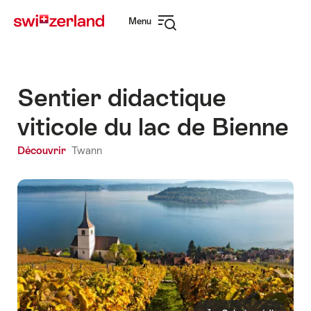
Naviguer
Navigation
Menu
sur
rapide
Ouvrir
myswitzerland.com
la
navigation
Sentier didactique
viticole du lac de Bienne
Découvrir
Twann