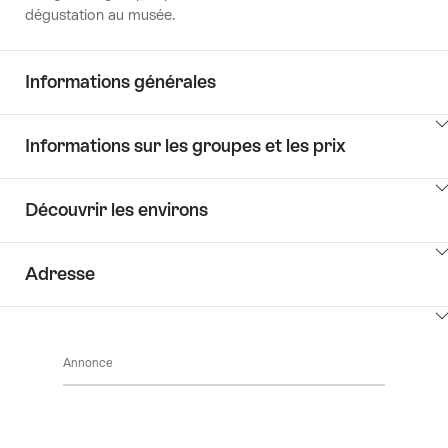
dégustation au musée.
Informations générales
Cliquez
Informations sur les groupes et les prix
ici
pour
Cliquez
afficher
Découvrir les environs
ici
les
pour
contenus
Cliquez
afficher
Key
Adresse
ici
les
Value
pour
contenus
List
Cliquez
afficher
Key
ici
les
Value
Annonce
pour
contenus
List
afficher
Découvrir
les
les
contenus
environs