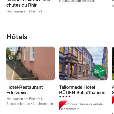
Neuhausen am Rheinfall
chutes du Rhin
N
Neuhausen am Rheinfall
Hôtels
Hotel-Restaurant
Tailormade Hotel
Edelweiss
RÜDEN Schaffhausen
4 étoiles
Neuhausen am Rheinfall,
S
Suisse orientale / Liechtenstein
L
Schaffhouse, Suisse orientale /
Liechtenstein