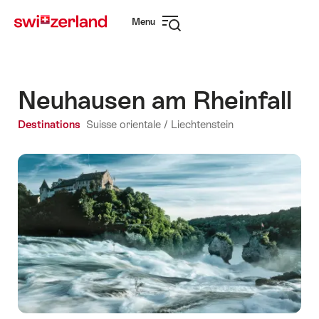
Naviguer
Navigation
Menu
sur
rapide
Ouvrir
myswitzerland.com
la
navigation
Neuhausen am Rheinfall
Destinations
Suisse orientale / Liechtenstein