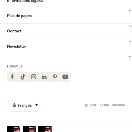
Informations légales
Plus de pages
Contact
Newsletter
Follow us
Facebook
TikTok
Instagram
LinkedIn
Pinterest
YouTube
© 2026 Suisse Tourisme
Français
sélectionner (cliquer pour afficher)
More
Langue
links
Awards