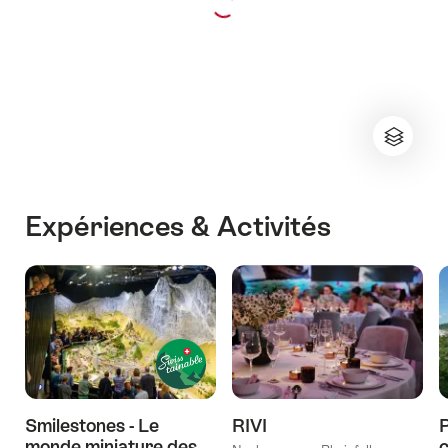
Expériences & Activités
Smilestones - Le
RIVI
P
monde miniature des
c