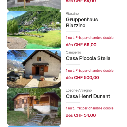
dès CHF 54,00
Riazzino
Gruppenhaus
Riazzino
1 nuit, Prix par chambre double
dès CHF 69,00
Camperio
Casa Piccola Stella
1 nuit, Prix par chambre double
dès CHF 500,00
Losone-Arcegno
Casa Henri Dunant
1 nuit, Prix par chambre double
dès CHF 54,00