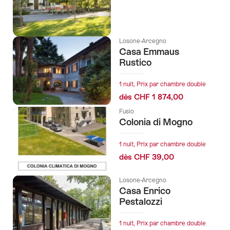
tags
suivants
Losone-Arcegno
Casa Emmaus
Rustico
1 nuit, Prix par chambre double
dès CHF 1 874,00
Fusio
Colonia di Mogno
1 nuit, Prix par chambre double
dès CHF 39,00
Losone-Arcegno
Casa Enrico
Pestalozzi
1 nuit, Prix par chambre double