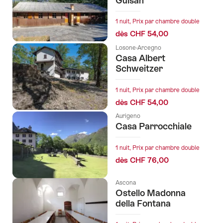
Guisan
1 nuit, Prix par chambre double
dès CHF 54,00
Losone-Arcegno
Casa Albert
Schweitzer
1 nuit, Prix par chambre double
dès CHF 54,00
Aurigeno
Casa Parrocchiale
1 nuit, Prix par chambre double
dès CHF 76,00
Ascona
Ostello Madonna
della Fontana