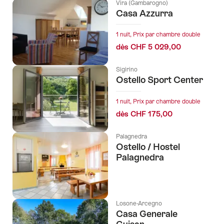
Vira (Gambarogno)
Casa Azzurra
1 nuit, Prix par chambre double
dès CHF 5 029,00
Sigirino
Ostello Sport Center
1 nuit, Prix par chambre double
dès CHF 175,00
Palagnedra
Ostello / Hostel
Palagnedra
Losone-Arcegno
Casa Generale