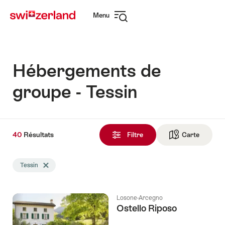
Naviguer
Navigation
Menu
sur
rapide
Ouvrir
myswitzerland.com
la
navigation
Hébergements de
groupe - Tessin
40
40
Résultats
Résultats
Filtre
Carte
Vers la 
trouvés
La
Tessin
Effacer le tag Tessin
recherche
a
été
Losone-Arcegno
filtrée
Ostello Riposo
selon
les