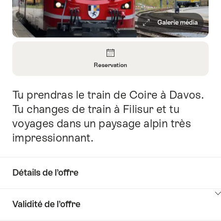
Galerie média
Aperçu
Reservation
Ouvrir
les
Tu prendras le train de Coire à Davos.
Introduction
informations
sur
Tu changes de train à Filisur et tu
Reservation
voyages dans un paysage alpin très
impressionnant.
Détails de l’offre
Cliquez
Validité de l’offre
ici
pour