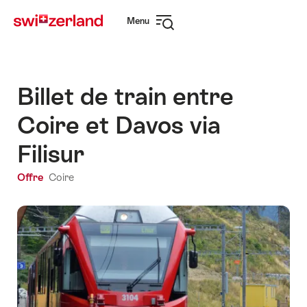
Naviguer
Navigation
Menu
sur
rapide
Ouvrir
myswitzerland.com
la
navigation
Billet de train entre
Coire et Davos via
Filisur
Offre
Coire