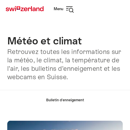
Naviguer
Navigation
Menu
sur
rapide
Ouvrir
myswitzerland.com
la
navigation
Météo et climat
Retrouvez toutes les informations sur
la météo, le climat, la température de
l’air, les bulletins d’enneigement et les
webcams en Suisse.
Liste
Bulletin d'enneigement
des
liens
menant
directement
aux