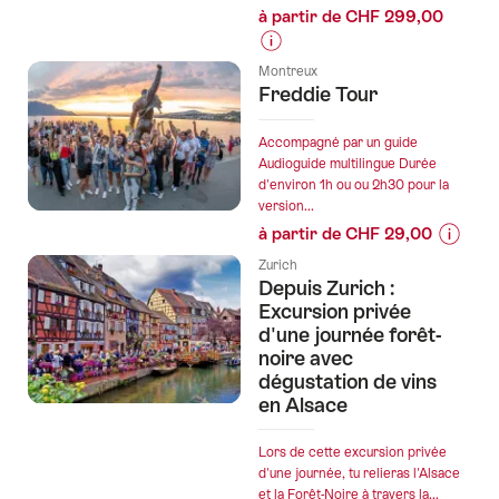
à partir de CHF 299,00
"Jungle
Quest"
Informations
à
Montreux
sur
Freddie Tour
Lucerne"
les
prix
Accompagné par un guide
de
Audioguide multilingue Durée
d'environ 1h ou ou 2h30 pour la
l’offre
version...
""Beat
à partir de CHF 29,00
the
Informa
Groom"
Zurich
sur
Depuis Zurich :
à
les
Excursion privée
Berne
prix
d'une journée forêt-
:
noire avec
de
un
dégustation de vins
l’offre
enterrement
en Alsace
"Freddi
de
Tour"
vie
Lors de cette excursion privée
de
d'une journée, tu relieras l'Alsace
garçon
et la Forêt-Noire à travers la...