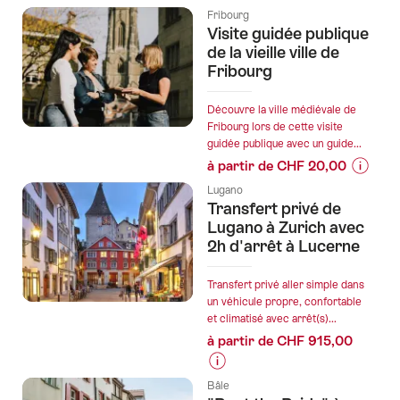
Informat
Fribourg
sur
Visite guidée publique
les
de la vieille ville de
prix
Fribourg
de
l’offre
Découvre la ville médiévale de
"Nachtw
Fribourg lors de cette visite
guidée publique avec un guide...
à partir de CHF 20,00
Informa
Lugano
sur
Transfert privé de
les
Lugano à Zurich avec
prix
2h d'arrêt à Lucerne
de
l’offre
Transfert privé aller simple dans
"Visite
un véhicule propre, confortable
et climatisé avec arrêt(s)...
guidée
à partir de CHF 915,00
publiqu
de
Informations
la
Bâle
sur