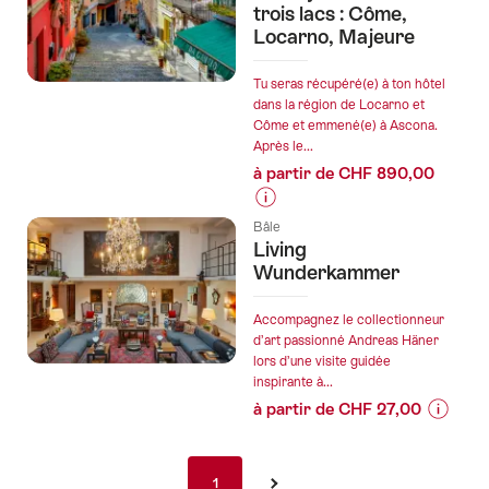
prix
trois lacs : Côme,
à
Locarno, Majeure
de
Lucerne
l’offre
"Gorge
Tu seras récupéré(e) à ton hôtel
dans la région de Locarno et
sauvage
Côme et emmené(e) à Ascona.
et
Après le...
étangs
à partir de CHF 890,00
de
baignad
Informations
romanti
Bâle
sur
Living
les
Wunderkammer
prix
de
Accompagnez le collectionneur
l’offre
d’art passionné Andreas Häner
lors d’une visite guidée
"Excursion
inspirante à...
privée
à partir de CHF 27,00
d'une
Informa
journée
sur
aux
Pagination
les
trois
1
1
›