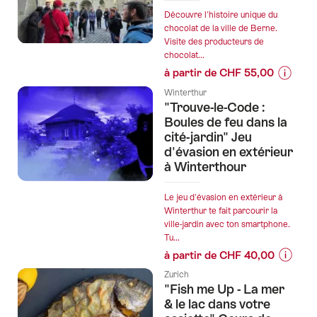
de
Découvre l'histoire unique du
l’offre
chocolat de la ville de Berne.
Visite des producteurs de
"Carte
chocolat...
journali
à partir de CHF 55,00
dégriffé
Informa
pour
Winterthur
sur
"Trouve-le-Code :
les
les
Boules de feu dans la
transpo
prix
cité-jardin" Jeu
publics
d'évasion en extérieur
de
dès
à Winterthour
l’offre
29
"Tour
CHF"
de
Le jeu d'évasion en extérieur à
Winterthur te fait parcourir la
ville
ville-jardin avec ton smartphone.
en
Tu...
chocola
à partir de CHF 40,00
à
Informa
Berne"
Zurich
sur
"Fish me Up - La mer
les
& le lac dans votre