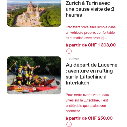
les
Bâle
Zurich à Turin avec
prix
une pause visite de 2
:
heures
de
un
l’offre
enterrement
"Führun
de
Transfert privé aller simple dans
un véhicule propre, confortable
im
vie
et climatisé avec arrêt(s)...
Antistiti
de
à partir de CHF 1 303,00
jeune
fille
Informations
plein
Lucerne
sur
Au départ de Lucerne
d'action"
les
: aventure en rafting
prix
sur la Lütschine à
Interlaken
de
l’offre
"Transfert
Pour cette aventure en eaux
vives sur la Lütschine, il est
privé
préférable que tu aies une
de
première...
Zurich
à partir de CHF 250,00
à
Turin