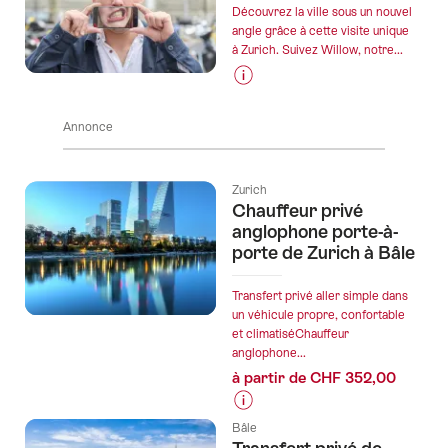
prix
Découvrez la ville sous un nouvel
de
angle grâce à cette visite unique
à Zurich. Suivez Willow, notre...
l’offre
""Le
cœur
Informations
de
sur
Annonce
Lucerne"
les
-
prix
tour
de
Zurich
de
l’offre
Chauffeur privé
ville
"Rallye
anglophone porte-à-
en
Wow
porte de Zurich à Bâle
tuk
City"
tuk
Transfert privé aller simple dans
à
un véhicule propre, confortable
et climatiséChauffeur
Lucerne"
anglophone...
à partir de CHF 352,00
Informations
Bâle
sur