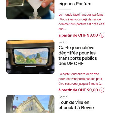
prix
eigenes Parfum
région
de
d'Alsace
l’offre
Le monde fascinant des parfums
:
"Excurs
! Vous êtes-vous déjà demandé
Colmar
comment un parfum est créé et à
guidée
et
quoi...
au
Riquewihr"
à partir de CHF 98,00
Glacier
Informa
3000
Zurich
sur
Carte journalière
–
les
dégriffée pour les
Expérie
prix
transports publics
de
dès 29 CHF
de
haute
l’offre
altitude"
"Verführ
La carte journalière dégriffée
pour les transports publics peut
Kreiere
être réservée jusqu'à 6 mois à...
Sie
à partir de CHF 29,00
Ihr
Informa
eigenes
Berne
sur
Tour de ville en
Parfum
les
chocolat à Berne
prix