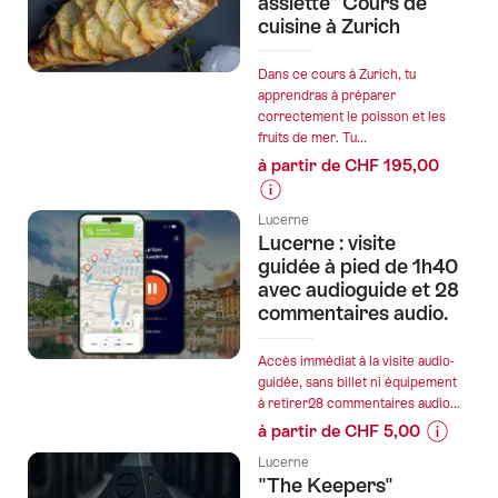
prix
assiette" Cours de
cuisine à Zurich
de
l’offre
""Trouve
Dans ce cours à Zurich, tu
apprendras à préparer
le-
correctement le poisson et les
Code
fruits de mer. Tu...
:
à partir de CHF 195,00
Boules
de
Informations
feu
Lucerne
sur
Lucerne : visite
dans
les
guidée à pied de 1h40
la
prix
avec audioguide et 28
cité-
commentaires audio.
de
jardin"
l’offre
Jeu
""Fish
Accès immédiat à la visite audio-
d'évasi
guidée, sans billet ni équipement
me
en
à retirer28 commentaires audio...
Up
extérieu
à partir de CHF 5,00
-
à
Informati
La
Lucerne
Wintert
sur
"The Keepers"
mer