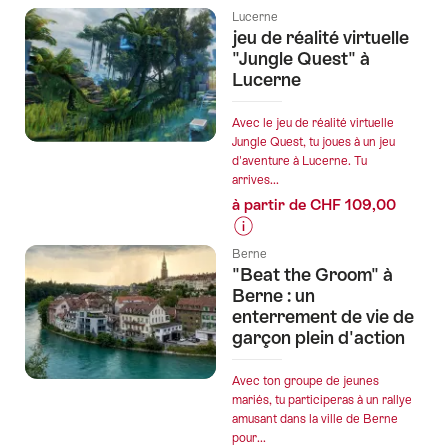
Informa
Code
Lucerne
sur
jeu de réalité virtuelle
:
les
"Jungle Quest" à
l'Attaqu
prix
Lucerne
CO₂
de
»
l’offre
Avec le jeu de réalité virtuelle
Jeu
"Bien-
Jungle Quest, tu joues à un jeu
d'évasi
d'aventure à Lucerne. Tu
être
Aarau"
arrives...
en
à partir de CHF 109,00
forêt
à
Informations
Bâle"
Berne
sur
"Beat the Groom" à
les
Berne : un
prix
enterrement de vie de
garçon plein d'action
de
l’offre
"jeu
Avec ton groupe de jeunes
mariés, tu participeras à un rallye
de
amusant dans la ville de Berne
réalité
pour...
virtuelle