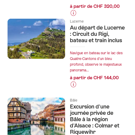
plein
à partir de CHF 320,00
d'action"
Informations
Lucerne
sur
Au départ de Lucerne
les
: Circuit du Rigi,
prix
bateau et train inclus
de
l’offre
Navigue en bateau sur le lac des
"Depuis
Quatre-Cantons d'un bleu
profond, observe le majestueux
Zurich
panorama...
:
à partir de CHF 144,00
Excursion
privée
Informations
d'une
sur
journée
Bâle
les
forêt-
Excursion d'une
prix
journée privée de
noire
de
Bâle à la région
avec
l’offre
d'Alsace : Colmar et
dégustation
"Au
Riquewihr
de