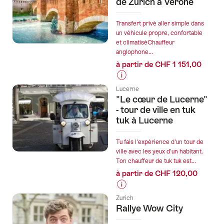
de Zurich à Vérone
"House
prix
of
de
Fear"
Transfert privé aller simple dans
l’offre
un véhicule propre, confortable
à
et climatiséChauffeur
"Fabrika
Zurich"
anglophone...
Azteka"
à partir de CHF 1 151,00
Informations
Lucerne
sur
"Le cœur de Lucerne"
les
- tour de ville en tuk
prix
tuk à Lucerne
de
l’offre
Tu fais l'expérience d'un tour de
"Transfert
ville avec les yeux d'un habitant.
Ton chauffeur de tuk tuk est...
privé
à partir de CHF 120,00
direct
de
Informations
Zurich
Zurich
sur
à
Rallye Wow City
les
Vérone"