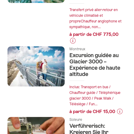
départ
vins
de
Transfert privé aller-retour en
en
Lucerne
véhicule climatisé et
Alsace"
propreChauffeur anglophone et
:
sympathique, non...
Circuit
à partir de CHF 775,00
du
Rigi,
Informations
bateau
Montreux
sur
Excursion guidée au
et
les
Glacier 3000 –
train
prix
Expérience de haute
inclus"
altitude
de
l’offre
"Excursion
Inclus: Transport en bus /
Chauffeur guide / Téléphérique
d'une
glacier 3000 / Peak Walk /
journée
Télésiège / Fun...
privée
à partir de CHF 15,00
de
Informat
Bâle
Soleure
sur
Verführerisch:
à
les
Kreieren Sie Ihr
la