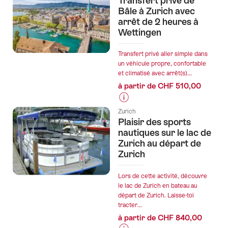
Transfert privé de
les
Bâle à Zurich avec
prix
arrêt de 2 heures à
Wettingen
de
l’offre
"Chauffeur
Transfert privé aller simple dans
un véhicule propre, confortable
privé
et climatisé avec arrêt(s)...
anglophone
à partir de CHF 510,00
porte-
à-
Informations
porte
Zurich
sur
Plaisir des sports
de
les
nautiques sur le lac de
Zurich
prix
Zurich au départ de
à
Zurich
de
Bâle"
l’offre
"Transfert
Lors de cette activité, découvre
le lac de Zurich en bateau au
privé
départ de Zurich. Laisse-toi
de
tracter...
Bâle
à partir de CHF 840,00
à