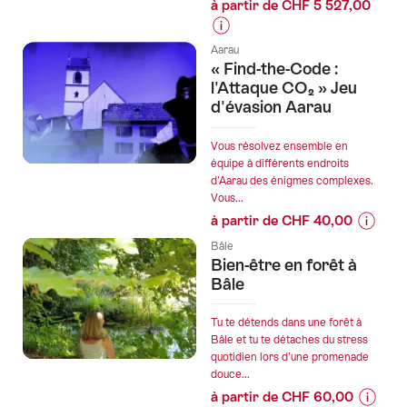
à partir de CHF 5 527,00
végé
et
Informations
vegan
Aarau
sur
« Find-the-Code :
à
les
l'Attaque CO₂ » Jeu
Zurich"
prix
d'évasion Aarau
de
l’offre
Vous résolvez ensemble en
"Visite
équipe à différents endroits
d'Aarau des énigmes complexes.
des
Vous...
Marchés
à partir de CHF 40,00
de
Informa
Noël
Bâle
sur
Bien-être en forêt à
en
les
Bâle
Suisse
prix
en
de
Tu te détends dans une forêt à
Train"
l’offre
Bâle et tu te détaches du stress
quotidien lors d'une promenade
"«
douce...
Find-
à partir de CHF 60,00
the-