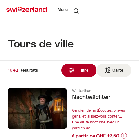
Naviguer
Navigation
Menu
sur
rapide
Ouvrir
myswitzerland.com
la
navigation
Tours de ville
1042
1042
Résultats
Résultats
Filtre
Carte
Vers la 
trouvés
Winterthur
Nachtwächter
Gardien de nuitÉcoutez, braves
gens, et laissez-vous conter…
Une visite nocturne avec un
gardien de...
à partir de CHF 12,50