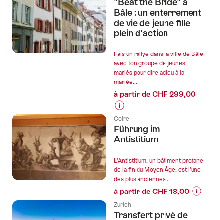
vieille
"Beat the Bride" à
les
Bâle : un enterrement
ville
prix
de vie de jeune fille
de
plein d'action
de
Fribour
l’offre
"Transfert
Fais un rallye dans la ville de Bâle
avec ton groupe de jeunes
privé
mariés pour dire adieu à la
de
mariée...
Lugano
à partir de CHF 299,00
à
Zurich
Informations
avec
Coire
sur
Führung im
2h
les
Antistitium
d'arrêt
prix
à
de
L'Antistitium, un bâtiment profane
Lucerne"
l’offre
de la fin du Moyen Âge, est l'une
des plus anciennes...
""Beat
à partir de CHF 18,00
the
Informat
Bride"
Zurich
sur
à
Transfert privé de