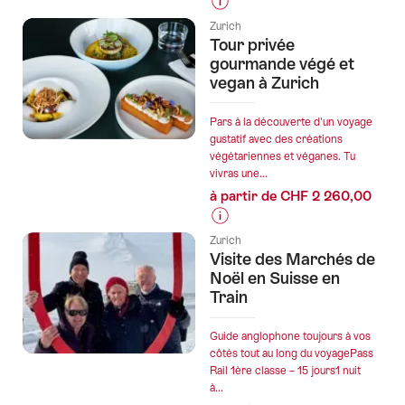
Zurich
Informations
avec
Zurich
sur
Tour privée
arrêt
les
gourmande végé et
de
prix
vegan à Zurich
2
de
heures
l’offre
Pars à la découverte d'un voyage
à
"Plaisir
gustatif avec des créations
Wettingen"
végétariennes et véganes. Tu
des
vivras une...
sports
à partir de CHF 2 260,00
nautiques
sur
Informations
le
Zurich
sur
Visite des Marchés de
lac
les
Noël en Suisse en
de
prix
Train
Zurich
de
au
l’offre
Guide anglophone toujours à vos
départ
"Tour
côtés tout au long du voyagePass
de
Rail 1ère classe – 15 jours1 nuit
privée
Zurich"
à...
gourmande