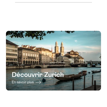
afficher
les
contenus
Accéder
au
contact
Découvrir Zurich
En savoir plus