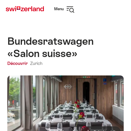
Naviguer
Navigation
Menu
sur
rapide
Ouvrir
myswitzerland.com
la
navigation
Bundesratswagen
«Salon suisse»
Découvrir
Zurich