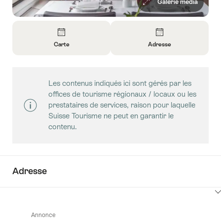
Galerie média
Aperçu
Carte
Adresse
Ouvrir
Ouvrir
les
les
informations
informations
Les contenus indiqués ici sont gérés par les
sur
sur
offices de tourisme régionaux / locaux ou les
Carte
Contact
prestataires de services, raison pour laquelle
Suisse Tourisme ne peut en garantir le
contenu.
Adresse
Cliquez
ici
Annonce
pour