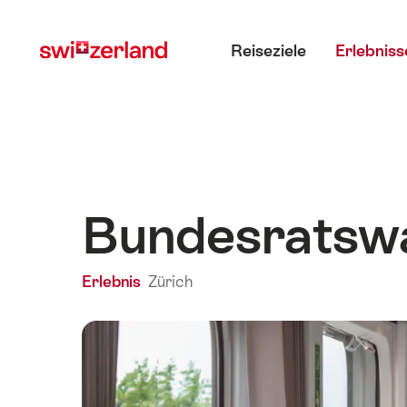
Navigate
Schnellnavigation
Hauptmenü
to
Reiseziele
Erlebniss
myswitzerland.com
Bundesratswa
Erlebnis
Zürich