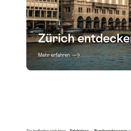
Zürich entdecke
Mehr erfahren
Fusszeile
Sie befinden sich hier:
Erlebnisse
Bundesratswagen «S