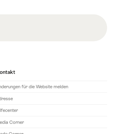
ontakt
nderungen für die Website melden
dresse
lfecenter
edia Corner
rade Corner