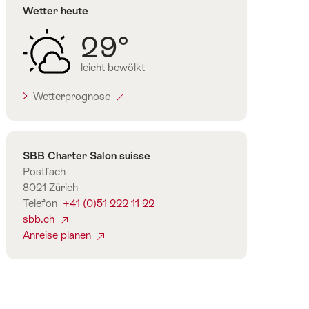
Wetter heute
29°
leicht bewölkt
Wetterprognose
Kontakt
SBB Charter Salon suisse
Postfach
8021 Zürich
Telefon
+41 (0)51 222 11 22
sbb.ch
Anreise planen