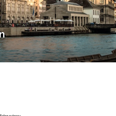
n
alon suisse»